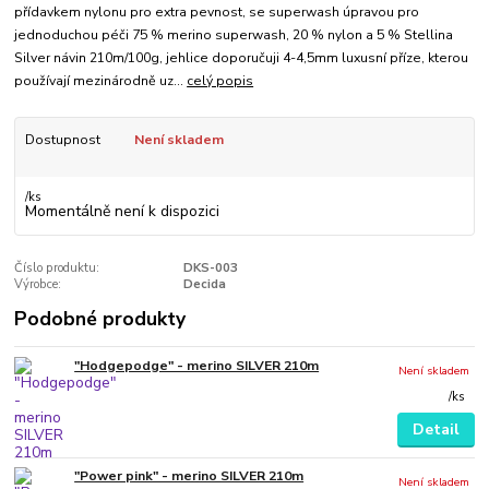
přídavkem nylonu pro extra pevnost, se superwash úpravou pro
jednoduchou péči 75 % merino superwash, 20 % nylon a 5 % Stellina
Silver návin 210m/100g, jehlice doporučuji 4-4,5mm luxusní příze, kterou
používají mezinárodně uz...
celý popis
Dostupnost
Není skladem
/
ks
Momentálně není k dispozici
Číslo produktu:
DKS-003
Výrobce:
Decida
Podobné produkty
"Hodgepodge" - merino SILVER 210m
Není skladem
/
ks
Detail
"Power pink" - merino SILVER 210m
Není skladem