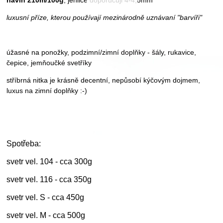
návin 210m/100g
, jehlice doporučuji 4-4,5mm
luxusní příze, kterou používají mezinárodně uznávaní "barvíři"
úžasné na ponožky, podzimní/zimní doplňky - šály, rukavice,
čepice, jemňoučké svetříky
stříbrná nitka je krásně decentní, nepůsobí kýčovým dojmem,
luxus na zimní doplňky :-)
Spotřeba:
svetr vel. 104 - cca 300g
svetr vel. 116 - cca 350g
svetr vel. S - cca 450g
svetr vel. M - cca 500g