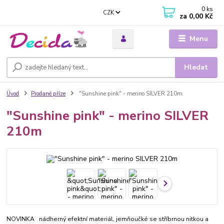
0
ks
CZK
za
0,00 Kč
Menu
Hledat
Úvod
Prodané příze
"Sunshine pink" - merino SILVER 210m
"Sunshine pink" - merino SILVER
210m
NOVINKA nádherný efektní materiál, jemňoučké se stříbrnou nitkou a