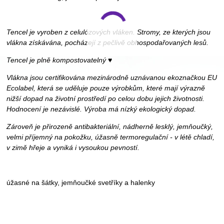
Tencel je vyroben z celulózových vláken. Stromy, ze kterých jsou
vlákna získávána, pocházejí z pečlivě obhospodařovaných lesů.
Tencel je plně kompostovatelný ♥
Vlákna jsou certifikována mezinárodně uznávanou ekoznačkou EU
Ecolabel, která se uděluje pouze výrobkům, které mají výrazně
nižší dopad na životní prostředí po celou dobu jejich životnosti.
Hodnocení je nezávislé. Výroba má nízký ekologický dopad.
Zároveň je přirozeně antibakteriální, nádherně lesklý, jemňoučký,
velmi příjemný na pokožku, úžasně termoregulační - v létě chladí,
v zimě hřeje a vyniká i vysoukou pevností.
úžasné na šátky, jemňoučké svetříky a halenky