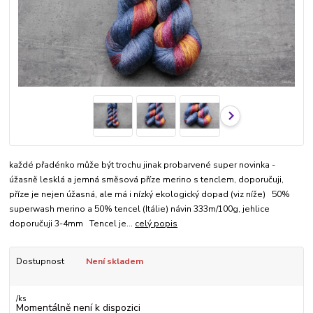
každé přadénko může být trochu jinak probarvené super novinka -
úžasně lesklá a jemná směsová příze merino s tenclem, doporučuji,
příze je nejen úžasná, ale má i nízký ekologický dopad (viz níže) 50%
superwash merino a 50% tencel (Itálie) návin 333m/100g, jehlice
doporučuji 3-4mm Tencel je...
celý popis
Dostupnost
Není skladem
/
ks
Momentálně není k dispozici