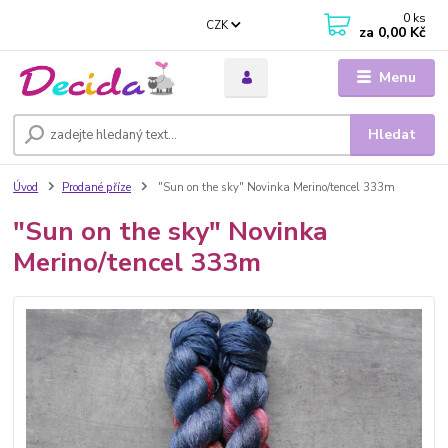
0
ks
CZK
za
0,00 Kč
Menu
Hledat
Úvod
Prodané příze
"Sun on the sky" Novinka Merino/tencel 333m
"Sun on the sky" Novinka
Merino/tencel 333m