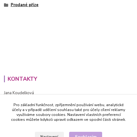
Prodané příze
KONTAKTY
Jana Koudelková
+420734186543
Pro základní funkčnost, zpříjemnění používání webu, analytické
PO - PÁ (8-16h)
účely a v případě udělení souhlasu také pro účely cílení reklamy
využíváme soubory cookies. Nastavení vlastních preferencí
info@decida.cz
cookies můžete kdykoli upravit odkazem ve spodní části stránek.
Souhlasím
Nastavení