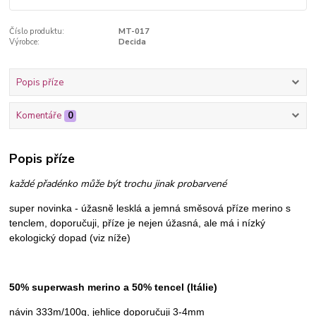
Číslo produktu:
MT-017
Výrobce:
Decida
Popis příze
Komentáře
0
Popis příze
každé přadénko může být trochu jinak probarvené
super novinka - úžasně lesklá a jemná směsová příze merino s
tenclem, doporučuji, příze je nejen úžasná, ale má i nízký
ekologický dopad (viz níže)
50% superwash merino a 50% tencel (Itálie)
návin 333m/100g, jehlice doporučuji 3-4mm