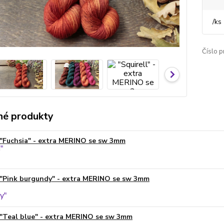
/
ks
Číslo p
é produkty
"Fuchsia" - extra MERINO se sw 3mm
"Pink burgundy" - extra MERINO se sw 3mm
"Teal blue" - extra MERINO se sw 3mm