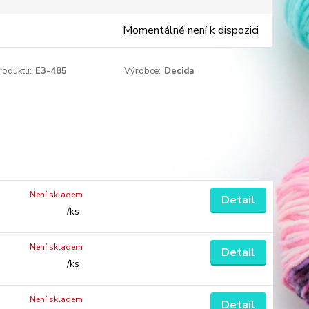
Momentálně není k dispozici
roduktu:
E3-485
Výrobce:
Decida
Není skladem
Detail
/
ks
Není skladem
Detail
/
ks
Není skladem
Detail