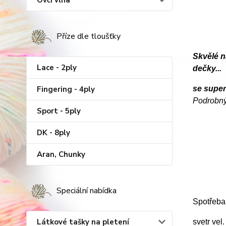
Ovčí vlna
Příze dle tloušťky
Skvělé n
Lace - 2ply
dečky...
Fingering - 4ply
se supe
Podrobný
Sport - 5ply
DK - 8ply
Aran, Chunky
Speciální nabídka
Spotřeba
Látkové tašky na pletení
svetr vel