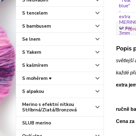
S hedvábím
S tencelem
S bambusem
Popis
Se lnem
Popis p
S Yakem
světlejší
S kašmírem
každé př
S mohérem ♥
extra je
S alpakou
Merino s efektní nitkou
ručně ba
Stříbrná/Zlatá/Bronzová
Cena za 
SLUB merino