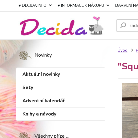
♥ DECIDA INFO
♥ INFORMACE K NÁKUPU
BARVENÍ NA
Úvod
P
Novinky
"Squ
Aktuální novinky
Sety
Adventní kalendář
Knihy a návody
Všechny příze ...