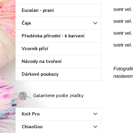
svetr vel
Eucalan - praní
svetr vel
Čaje
svetr vel
Přadénka přírodní - k barvení
svetr vel
Vzorník přízí
Návody na tvoření
Fotografi
Dárkové poukazy
nastavení
Galanterie podle značky
Knit Pro
ChiaoGoo