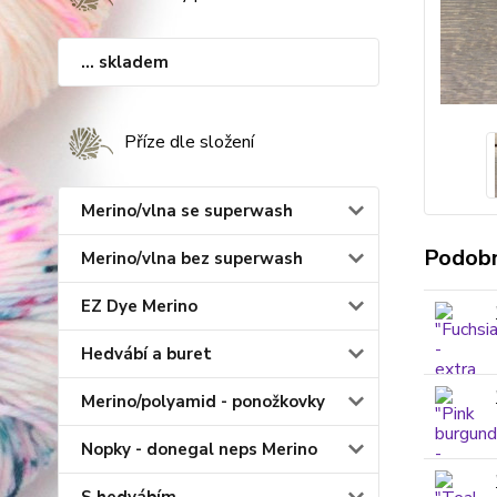
... skladem
Příze dle složení
Merino/vlna se superwash
Podobn
Merino/vlna bez superwash
EZ Dye Merino
Hedvábí a buret
Merino/polyamid - ponožkovky
Nopky - donegal neps Merino