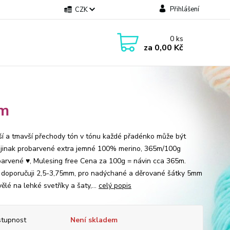
Přihlášení
CZK
0
ks
za
0,00 Kč
mm
jší a tmavší přechody tón v tónu každé přadénko může být
 jinak probarvené extra jemné 100% merino, 365m/100g
barvené ♥, Mulesing free Cena za 100g = návin cca 365m.
e doporučuji 2,5-3,75mm, pro nadýchané a děrované šátky 5mm
 na lehké svetříky a šaty,...
celý popis
tupnost
Není skladem