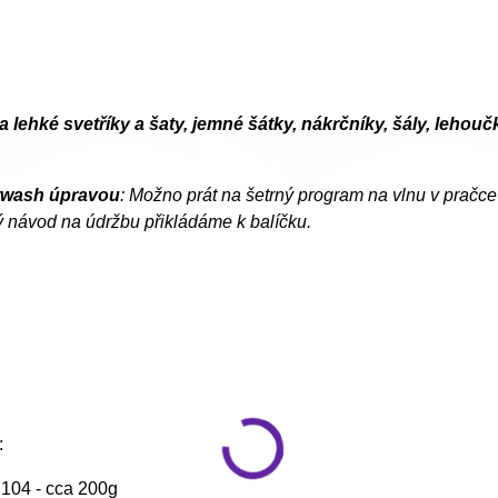
a lehké svetříky a šaty, jemné šátky, nákrčníky, šály, leho
rwash úpravou
: Možno prát na šetrný program na vlnu v pračce 
 návod na údržbu přikládáme k balíčku.
:
. 104 - cca 200g