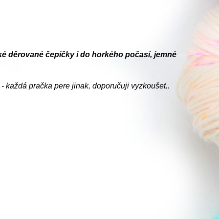
učké děrované čepičky i do horkého počasí, jemné
- každá pračka pere jinak, doporučuji vyzkoušet..