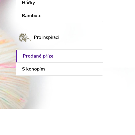
Háčky
Bambule
Pro inspiraci
Prodané příze
S konopím