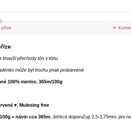
 příze
Komen
říze
 a tmavší přechody tón v tónu
adénko může být trochu jinak probarvené
mné 100% merino, 365m/100g
rvené ♥, Mulesing free
100g = návin cca 365m.
Jehlice doporučuji 2,5-3,75mm, pro 