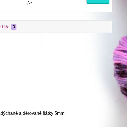
/
ks
táře
0
nadýchané a děrované šátky 5mm