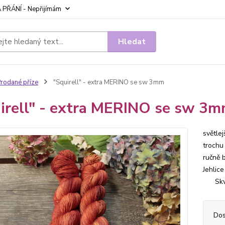
 PŘÁNÍ - Nepřijímám
Hledat
rodané příze
"Squirell" - extra MERINO se sw 3mm
irell" - extra MERINO se sw 3
světle
trochu
ručně 
Jehlic
Skvělé
Dos