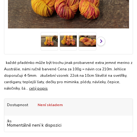
každé přadénko může být trochu jinak probarvené extra jemné merino z
Austrálie, námi ručně barvené Cena za 100g = návin cca 210m. Jehlice
doporučuji 4-5mm. zkušební vzorek: 22ok na 10cm Skvělé na svetříky,
cardigany, teplejší šaty, dečky pro miminka, plédy, návleky, čepice,
nákrčníky, šá...
celý popis
Dostupnost
Není skladem
/
ks
Momentálně není k dispozici