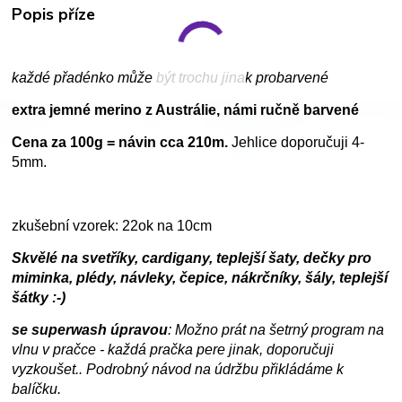
Popis příze
každé přadénko může být trochu jinak probarvené
extra jemné merino z Austrálie, námi ručně barvené
Cena za 100g = návin cca 210m.
Jehlice doporučuji 4-
5mm.
zkušební vzorek: 22ok na 10cm
Skvělé na svetříky, cardigany, teplejší šaty, dečky pro
miminka, plédy, návleky, čepice, nákrčníky, šály, teplejší
šátky :-)
se superwash úpravou
: Možno prát na šetrný program na
vlnu v pračce - každá pračka pere jinak, doporučuji
vyzkoušet.. Podrobný návod na údržbu přikládáme k
balíčku.