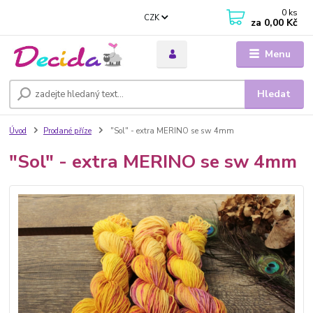
0
ks
CZK
za
0,00 Kč
Menu
Hledat
Úvod
Prodané příze
"Sol" - extra MERINO se sw 4mm
"Sol" - extra MERINO se sw 4mm