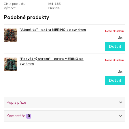
Číslo produktu:
M4-185
Výrobce:
Decida
Podobné produkty
"Abuelita" - extra MERINO se sw 4mm
Není skladem
/
ks
Detail
"Posvátný strom" - extra MERINO se
Není skladem
sw 4mm
/
ks
Detail
Popis příze
Komentáře
0