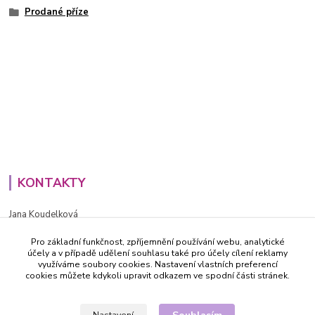
Prodané příze
KONTAKTY
Jana Koudelková
+420734186543
Pro základní funkčnost, zpříjemnění používání webu, analytické
PO - PÁ (8-16h)
účely a v případě udělení souhlasu také pro účely cílení reklamy
využíváme soubory cookies. Nastavení vlastních preferencí
info@decida.cz
cookies můžete kdykoli upravit odkazem ve spodní části stránek.