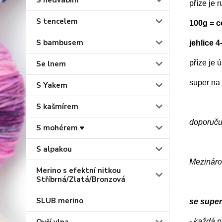
S hedvábím
příze je 
S tencelem
100g = 
S bambusem
jehlice 
příze je
Se lnem
super na 
S Yakem
S kašmírem
doporučuj
S mohérem ♥
S alpakou
Mezinárod
Merino s efektní nitkou
Stříbrná/Zlatá/Bronzová
SLUB merino
se supe
- každá p