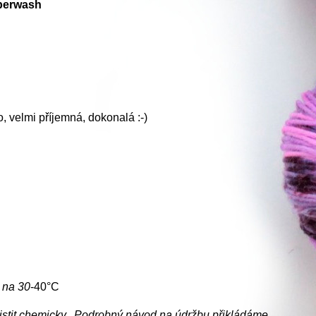
perwash
lo, velmi příjemná, dokonalá :-)
e na
30
-40°C
ečistit chemicky. Podrobný návod na údržbu přikládáme