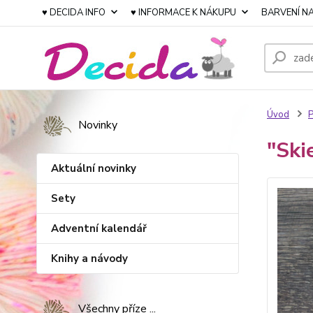
♥ DECIDA INFO
♥ INFORMACE K NÁKUPU
BARVENÍ NA
Úvod
P
Novinky
"Ski
Aktuální novinky
Sety
Adventní kalendář
Knihy a návody
Všechny příze ...