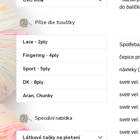
Ovčí vlna
do balíčk
Příze dle tloušťky
Lace - 2ply
Spotřeba
Fingering - 4ply
čepice pr
Sport - 5ply
návleky 
DK - 8ply
svetr vel
svetr vel
Aran, Chunky
svetr vel
Speciální nabídka
svetr vel
svetr vel
Látkové tašky na pletení