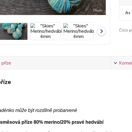
/
ks
Číslo p
 příze
Komen
říze
adénko může být rozdílně probarvené
 směsová příze 80% merino/20% pravé hedvábí