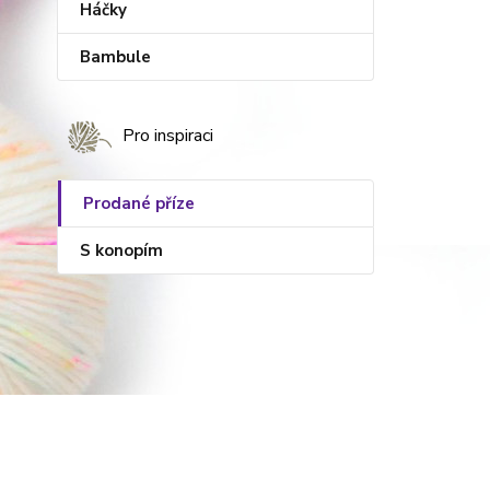
Háčky
Bambule
Pro inspiraci
Prodané příze
S konopím