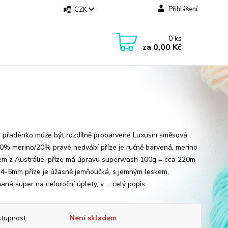
Přihlášení
CZK
0
ks
za
0,00 Kč
přadénko může být rozdílně probarvené Luxusní směsová
80% merino/20% pravé hedvábí příze je ručně barvená, merino
m z Austrálie, příze má úpravu superwash 100g = cca 220m
e 4-5mm příze je úžasně jemňoučká, s jemným leskem,
aná super na celoroční úplety, v ...
celý popis
tupnost
Není skladem