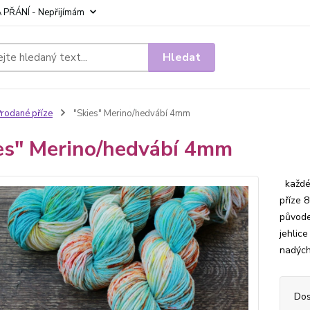
 PŘÁNÍ - Nepřijímám
Hledat
rodané příze
"Skies" Merino/hedvábí 4mm
es" Merino/hedvábí 4mm
každé 
příze 
původe
jehlic
nadých
Dos