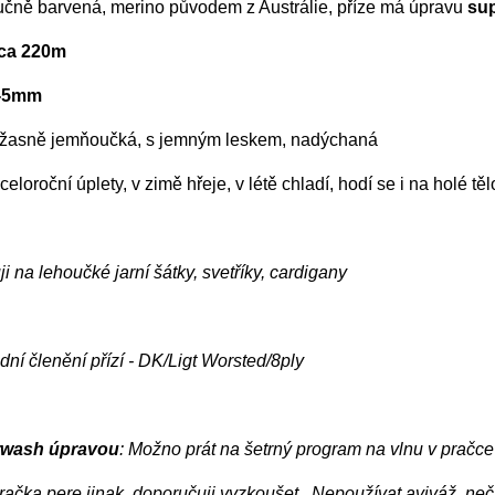
ručně barvená, merino původem z Austrálie, příze má úpravu
su
cca 220m
4-5mm
 úžasně jemňoučká, s jemným leskem, nadýchaná
celoroční úplety, v zimě hřeje, v létě chladí, hodí se i na holé tě
i na lehoučké jarní šátky, svetříky, cardigany
ní členění přízí - DK/Ligt Worsted/8ply
rwash úpravou
: Možno prát na šetrný program na vlnu v pračc
račka pere jinak, doporučuji vyzkoušet.. Nepoužívat aviváž, n