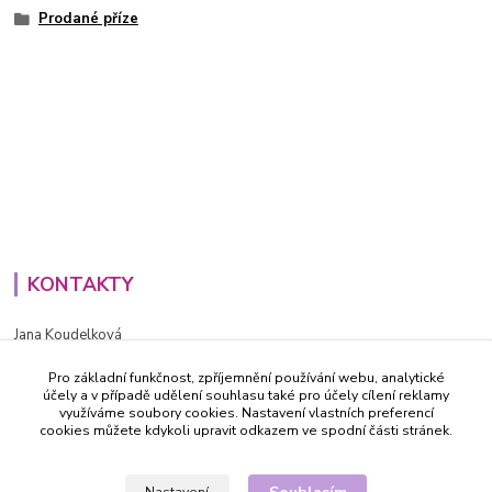
Prodané příze
KONTAKTY
Jana Koudelková
+420734186543
Pro základní funkčnost, zpříjemnění používání webu, analytické
PO - PÁ (8-16h)
účely a v případě udělení souhlasu také pro účely cílení reklamy
využíváme soubory cookies. Nastavení vlastních preferencí
info@decida.cz
cookies můžete kdykoli upravit odkazem ve spodní části stránek.