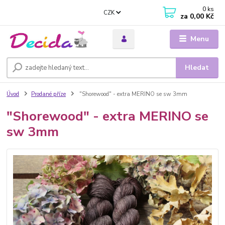
0
ks
CZK
za
0,00 Kč
Menu
Hledat
Úvod
Prodané příze
"Shorewood" - extra MERINO se sw 3mm
"Shorewood" - extra MERINO se
sw 3mm