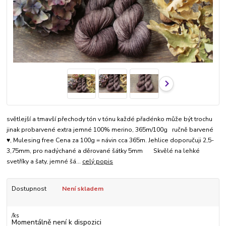
světlejší a tmavší přechody tón v tónu každé přadénko může být trochu
jinak probarvené extra jemné 100% merino, 365m/100g ručně barvené
♥, Mulesing free Cena za 100g = návin cca 365m. Jehlice doporučuji 2,5-
3,75mm, pro nadýchané a děrované šátky 5mm Skvělé na lehké
svetříky a šaty, jemné šá...
celý popis
Dostupnost
Není skladem
/
ks
Momentálně není k dispozici