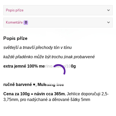
Popis příze
Komentáře
0
Popis příze
světlejší a tmavší přechody tón v tónu
každé přadénko může být trochu jinak probarvené
extra jemné 100% merino, 365m/100g
ručně barvené ♥, Mulesing free
Cena za 100g = návin cca 365m.
Jehlice doporučuji 2,5-
3,75mm, pro nadýchané a děrované šátky 5mm