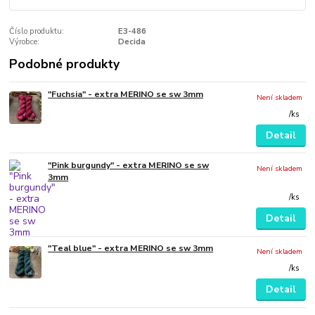
Číslo produktu:
E3-486
Výrobce:
Decida
Podobné produkty
"Fuchsia" - extra MERINO se sw 3mm
Není skladem
/
ks
Detail
"Pink burgundy" - extra MERINO se sw
Není skladem
3mm
/
ks
Detail
"Teal blue" - extra MERINO se sw 3mm
Není skladem
/
ks
Detail