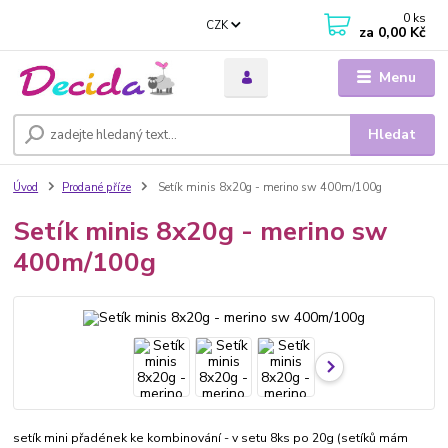
0
ks
CZK
za
0,00 Kč
Menu
Hledat
Úvod
Prodané příze
Setík minis 8x20g - merino sw 400m/100g
Setík minis 8x20g - merino sw
400m/100g
setík mini přadének ke kombinování - v setu 8ks po 20g (setíků mám