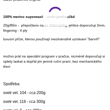
100% merino superwash - extra jemňoučké
20g/80m - přepočteno návin 400m/100g, jehlice doporučuji 3mm,
fingering - 4 ply
luxusní příze, kterou používají mezinárodně uznávaní "barvíři"
možno prát na speciální program v pračce, nicméně doporučuji si
úplety laskat a dopřát jim jemné ruční praní, bez mechanického
tření
Spotřeba:
svetr vel. 104 - cca 200g
svetr vel. 116 - cca 300g