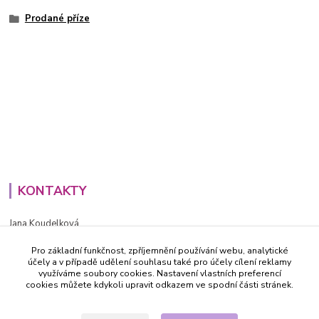
Prodané příze
KONTAKTY
Jana Koudelková
+420734186543
Pro základní funkčnost, zpříjemnění používání webu, analytické
PO - PÁ (8-16h)
účely a v případě udělení souhlasu také pro účely cílení reklamy
využíváme soubory cookies. Nastavení vlastních preferencí
info@decida.cz
cookies můžete kdykoli upravit odkazem ve spodní části stránek.