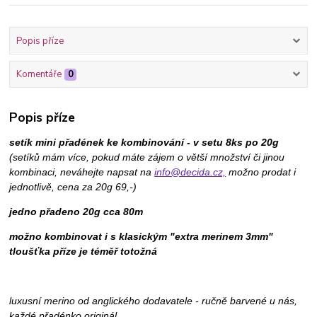
Popis příze
Komentáře
0
Popis příze
setík mini přadének ke kombinování - v setu 8ks po 20g
(setíků mám více, pokud máte zájem o větší množství či jinou
kombinaci, neváhejte napsat na
info@decida.cz,
možno prodat i
jednotlivě, cena za 20g 69,-)
jedno přadeno 20g cca 80m
možno kombinovat i s klasickým "extra merinem 3mm"
tloušťka příze je téměř totožná
luxusní merino od anglického dodavatele - ručně barvené u nás,
každé přadénko originál