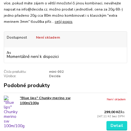
více, pokud máte zájem o větší množství či jinou kombinaci, neváhejte
napsat na info@decida.cz, možno prodat i jednotlivě, cena za 20g 69,-)
jedno přadeno 20g cca 80m možno kombinovat i s klasickým "extra
merinem 3mm" tloušťka příz...
celý popis
Dostupnost
Není skladem
/
ks
Momentálně není k dispozici
Číslo produktu:
mini-002
Výrobce:
Decida
Podobné produkty
"Blue lips" Chunky merino sw
Není skladem
100m/100g
299,00 Kč
/
ks
247,11 Kč
bez DPH
Detail