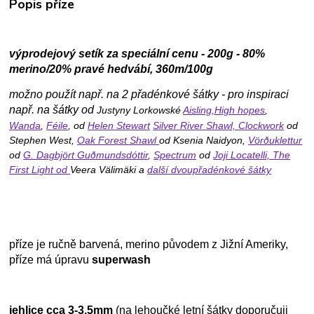
Popis příze
výprodejový setík za speciální cenu - 200g - 80%
merino/20% pravé hedvábí, 360m/100g
možno použít např. na 2 přadénkové šátky - pro inspiraci
např. na šátky od
Justyny Lorkowské
Aisling,
High hopes
,
Wanda
,
Féile
, od
Helen Stewart
Silver River Shawl,
Clockwork
od
Stephen West,
Oak Forest Shawl
od Ksenia Naidyon,
Vörðuklettur
od
G. Dagbjört Guðmundsdóttir
,
Spectrum
od
Joji Locatelli,
The
First Light
od
Veera Välimäki a
další dvoupřadénkové šátky
příze je ručně barvená, merino původem z Jižní Ameriky,
příze má úpravu
superwash
jehlice cca 3-3,5mm
(na lehoučké letní šátky doporučuji