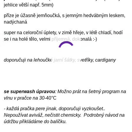
jehlice větší např. 5mm)
příze je úžasně jemňoučká, s jemným hedvábným leskem,
nadýchaná
super na celoroční úplety, v zimě hřeje, v létě chladí, hodí
se i na holé tělo, velmi příjemná, dokonalá :-)
doporučuji na lehoučké jarní šátky, svetříky, cardigany
se superwash úpravou
: Možno prát na šetrný program na
vlnu v pračce na
30
-40°C
- každá pračka pere jinak, doporučuji vyzkoušet..
Nepoužívat aviváž, nečistit chemicky. Podrobný návod na
údržbu přikládáme do balíčku.