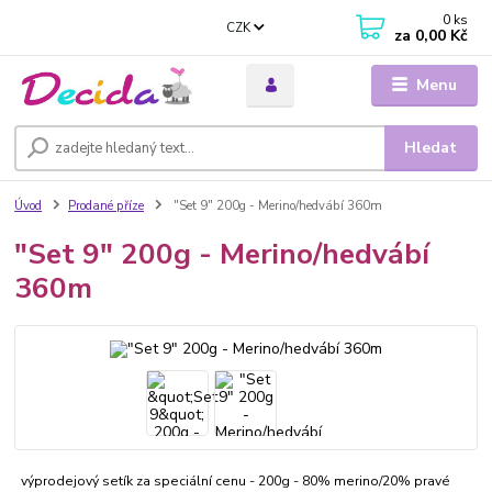
0
ks
CZK
za
0,00 Kč
Menu
Hledat
Úvod
Prodané příze
"Set 9" 200g - Merino/hedvábí 360m
"Set 9" 200g - Merino/hedvábí
360m
výprodejový setík za speciální cenu - 200g - 80% merino/20% pravé