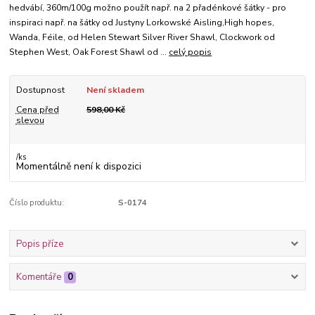
hedvábí, 360m/100g možno použít např. na 2 přadénkové šátky - pro
inspiraci např. na šátky od Justyny Lorkowské Aisling,High hopes,
Wanda, Féile, od Helen Stewart Silver River Shawl, Clockwork od
Stephen West, Oak Forest Shawl od ...
celý popis
Dostupnost
Není skladem
Cena před
598,00 Kč
slevou
/
ks
Momentálně není k dispozici
Číslo produktu:
S-0174
Popis příze
Komentáře
0