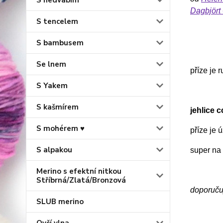
S hedvábím
Dagbjört
S tencelem
S bambusem
Se lnem
příze je 
S Yakem
S kašmírem
jehlice 
S mohérem ♥
příze je
S alpakou
super na 
Merino s efektní nitkou
Stříbrná/Zlatá/Bronzová
doporučuj
SLUB merino