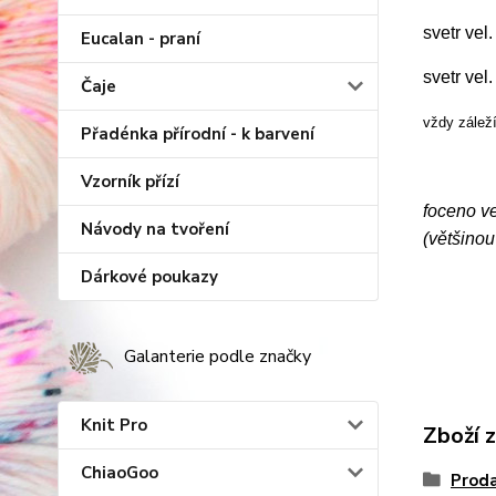
svetr vel
Eucalan - praní
svetr vel
Čaje
vždy záleží
Přadénka přírodní - k barvení
Vzorník přízí
foceno ve
Návody na tvoření
(většinou
Dárkové poukazy
Galanterie podle značky
Knit Pro
Zboží 
ChiaoGoo
Proda