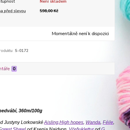
tupnost
Není skladem
a před slevou
598,00 Kč
Momentálně není k dispozici
roduktu:
S-0172
táře
0
 hedvábí, 360m/100g
od
Justyny Lorkowské
Aisling,
High hopes
,
Wanda
,
Féile
,
Forest Shawl
od Ksenia Naidyon,
Vörðuklettur
od
G.