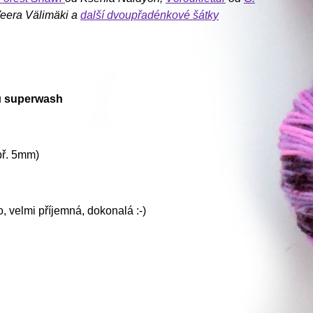
eera Välimäki a
další dvoupřadénkové šátky
u
superwash
apř. 5mm)
lo, velmi příjemná, dokonalá :-)