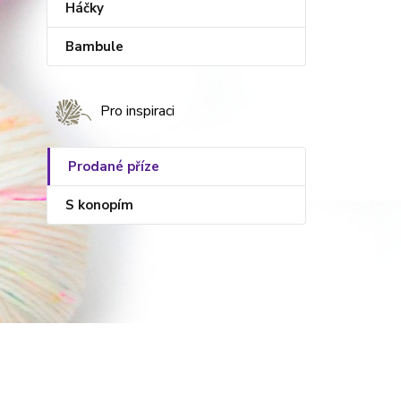
Háčky
Bambule
Pro inspiraci
Prodané příze
S konopím