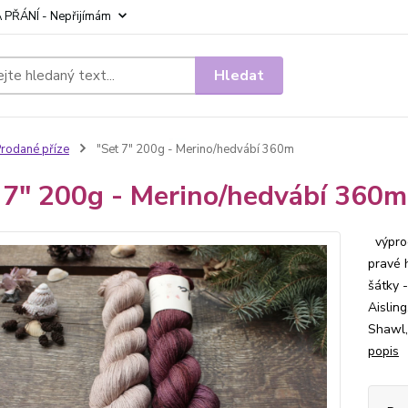
 PŘÁNÍ - Nepřijímám
Hledat
rodané příze
"Set 7" 200g - Merino/hedvábí 360m
 7" 200g - Merino/hedvábí 360m
výprod
pravé 
šátky 
Aislin
Shawl,
popis