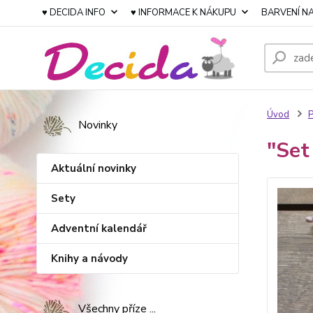
♥ DECIDA INFO
♥ INFORMACE K NÁKUPU
BARVENÍ NA
Úvod
P
Novinky
"Set
Aktuální novinky
Sety
Adventní kalendář
Knihy a návody
Všechny příze ...