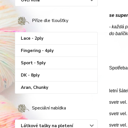
Ovčí vlna
se supe
Příze dle tloušťky
- každá p
do balíčk
Lace - 2ply
Fingering - 4ply
Sport - 5ply
Spotřeba
DK - 8ply
Aran, Chunky
letní šát
svetr vel
Speciální nabídka
svetr vel
svetr vel
Látkové tašky na pletení