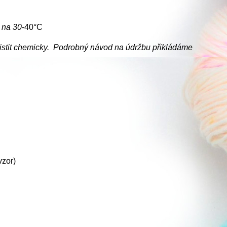
e na
30
-40°C
ečistit chemicky. Podrobný návod na údržbu přikládáme
vzor)