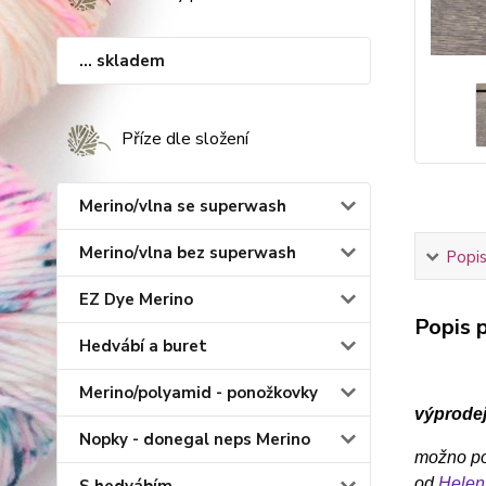
... skladem
Příze dle složení
Merino/vlna se superwash
Merino/vlna bez superwash
Popis
EZ Dye Merino
Popis p
Hedvábí a buret
Merino/polyamid - ponožkovky
výprodej
Nopky - donegal neps Merino
možno pou
od
Helen