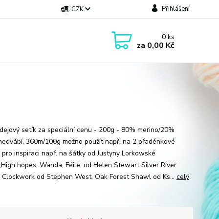
Přihlášení
CZK
0
ks
za
0,00 Kč
ejový setík za speciální cenu - 200g - 80% merino/20%
hedvábí, 360m/100g možno použít např. na 2 přadénkové
- pro inspiraci např. na šátky od Justyny Lorkowské
g,High hopes, Wanda, Féile, od Helen Stewart Silver River
 Clockwork od Stephen West, Oak Forest Shawl od Ks...
celý