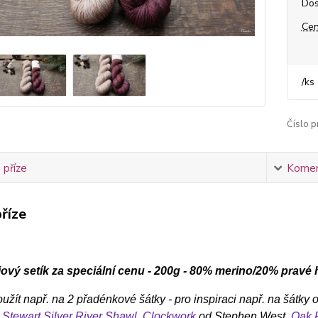
Dos
Cen
/
ks
Číslo p
 příze
Komen
říze
ový setík za speciální cenu - 200g - 80% merino/20% pravé
žít např. na 2 přadénkové šátky - pro inspiraci
např. na šátky 
 Stewart
Silver River Shawl,
Clockwork
od Stephen West,
Oak 