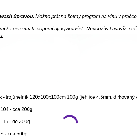
rwash úpravou
: Možno prát na šetrný program na vlnu v pračc
račka pere jinak, doporučuji vyzkoušet.. Nepoužívat aviváž, n
u.
:
ek - trojúhelník 120x100x100cm 100g (jehlice 4,5mm, dírkovaný 
. 104 - cca 200g
. 116 - do 300g
. S - cca 500g