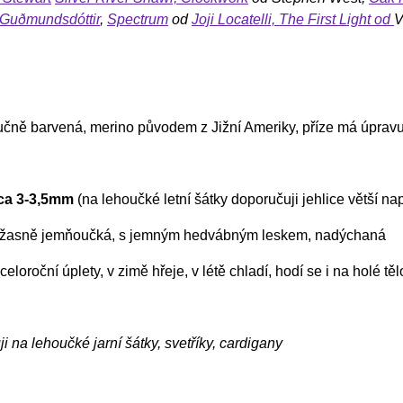
 Guðmundsdóttir
,
Spectrum
od
Joji Locatelli,
The First Light
od
V
ručně barvená, merino původem z Jižní Ameriky, příze má úprav
cca 3-3,5mm
(na lehoučké letní šátky doporučuji jehlice větší n
 úžasně jemňoučká, s jemným hedvábným leskem, nadýchaná
celoroční úplety, v zimě hřeje, v létě chladí, hodí se i na holé tě
i na lehoučké jarní šátky, svetříky, cardigany