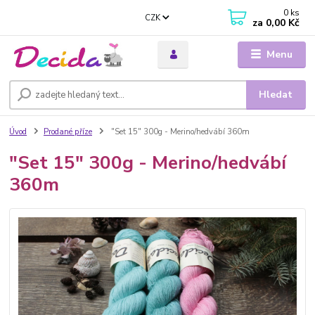
0
ks
CZK
za
0,00 Kč
Menu
Hledat
Úvod
Prodané příze
"Set 15" 300g - Merino/hedvábí 360m
"Set 15" 300g - Merino/hedvábí
360m