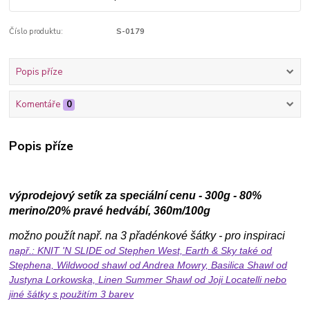
Číslo produktu:
S-0179
Popis příze
Komentáře
0
Popis příze
výprodejový setík za speciální cenu - 300g - 80%
merino/20% pravé hedvábí, 360m/100g
možno použít např. na 3 přadénkové šátky - pro inspiraci
např.:
KNIT 'N SLIDE
od Stephen West,
Earth & Sky
také od
Stephena,
Wildwood shawl
od Andrea Mowry,
Basilica Shawl
od
Justyna Lorkowska,
Linen Summer Shawl
od Joji Locatelli nebo
jiné
šátky s použitím 3 barev