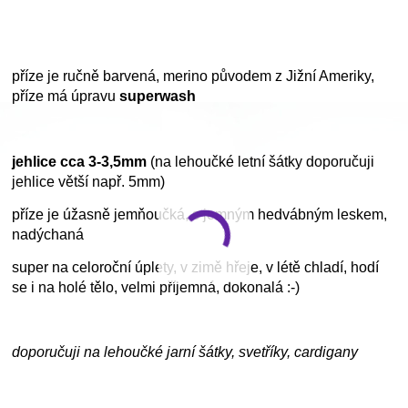
příze je ručně barvená, merino původem z Jižní Ameriky,
příze má úpravu
superwash
jehlice cca 3-3,5mm
(na lehoučké letní šátky doporučuji
jehlice větší např. 5mm)
příze je úžasně jemňoučká, s jemným hedvábným leskem,
nadýchaná
super na celoroční úplety, v zimě hřeje, v létě chladí, hodí
se i na holé tělo, velmi příjemná, dokonalá :-)
doporučuji na lehoučké jarní šátky, svetříky, cardigany