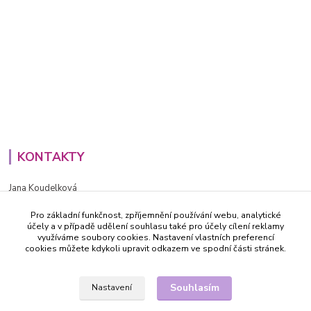
KONTAKTY
Jana Koudelková
+420734186543
Pro základní funkčnost, zpříjemnění používání webu, analytické
PO - PÁ (8-16h)
účely a v případě udělení souhlasu také pro účely cílení reklamy
využíváme soubory cookies. Nastavení vlastních preferencí
info@decida.cz
cookies můžete kdykoli upravit odkazem ve spodní části stránek.
Souhlasím
Nastavení