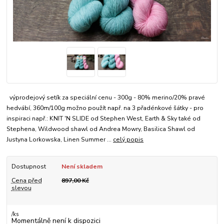
výprodejový setík za speciální cenu - 300g - 80% merino/20% pravé
hedvábí, 360m/100g možno použít např. na 3 přadénkové šátky - pro
inspiraci např.: KNIT 'N SLIDE od Stephen West, Earth & Sky také od
Stephena, Wildwood shawl od Andrea Mowry, Basilica Shawl od
Justyna Lorkowska, Linen Summer ...
celý popis
Dostupnost
Není skladem
Cena před
897,00 Kč
slevou
/
ks
Momentálně není k dispozici