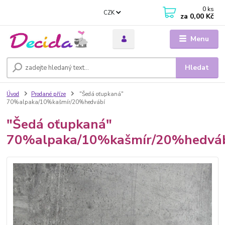
0
ks
CZK
za
0,00 Kč
Menu
Hledat
Úvod
Prodané příze
"Šedá oťupkaná"
70%alpaka/10%kašmír/20%hedvábí
"Šedá oťupkaná"
70%alpaka/10%kašmír/20%hedvá