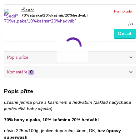
"Šedá"
Není skladem
70%alpaka/10%kašmír/20%hedvábí
/
ks
Detail
Popis příze
Komentáře
0
Popis příze
úžasně jemná příze s kašmírem a hedvábím (základ nadýchaná
jemňoučká baby alpaka)
70% baby alpaka, 10% kašmír a 20% hedvábí
návin 225m/100g, jehlice doporučuji 4mm, DK,
bez úpravy
superwash