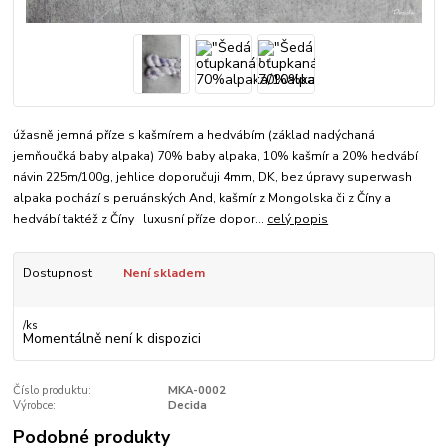
úžasně jemná příze s kašmírem a hedvábím (základ nadýchaná
jemňoučká baby alpaka) 70% baby alpaka, 10% kašmír a 20% hedvábí
návin 225m/100g, jehlice doporučuji 4mm, DK, bez úpravy superwash
alpaka pochází s peruánských And, kašmír z Mongolska či z Číny a
hedvábí taktéž z Číny luxusní příze dopor...
celý popis
Dostupnost
Není skladem
/
ks
Momentálně není k dispozici
Číslo produktu:
MKA-0002
Výrobce:
Decida
Podobné produkty