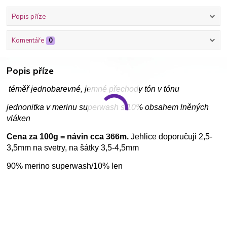
Popis příze
Komentáře
0
Popis příze
téměř jednobarevné, jemné přechody tón v tónu
jednonitka v merinu superwash s 10% obsahem lněných
vláken
Cena za 100g = návin cca 366m.
Jehlice doporučuji 2,5-
3,5mm na svetry, na šátky 3,5-4,5mm
90% merino superwash/10% len