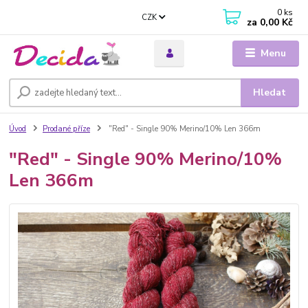
0
ks
CZK
za
0,00 Kč
Menu
Hledat
Úvod
Prodané příze
"Red" - Single 90% Merino/10% Len 366m
"Red" - Single 90% Merino/10%
Len 366m