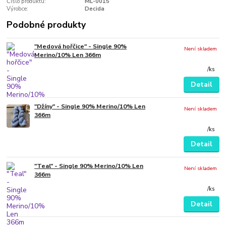
Číslo produktu:
ML-0015
Výrobce:
Decida
Podobné produkty
"Medová hořčice" - Single 90%
Není skladem
Merino/10% Len 366m
/
ks
Detail
"Džíny" - Single 90% Merino/10% Len
Není skladem
366m
/
ks
Detail
"Teal" - Single 90% Merino/10% Len
Není skladem
366m
/
ks
Detail