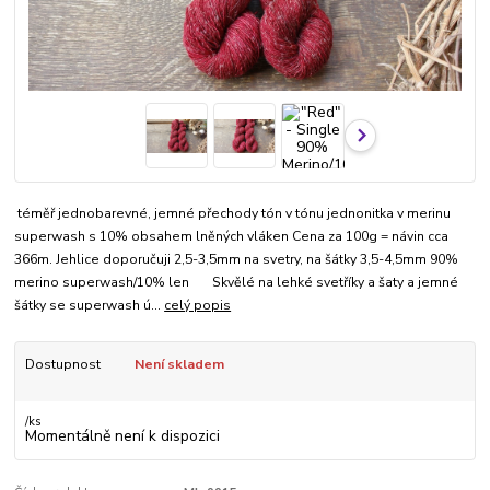
téměř jednobarevné, jemné přechody tón v tónu jednonitka v merinu
superwash s 10% obsahem lněných vláken Cena za 100g = návin cca
366m. Jehlice doporučuji 2,5-3,5mm na svetry, na šátky 3,5-4,5mm 90%
merino superwash/10% len Skvělé na lehké svetříky a šaty a jemné
šátky se superwash ú...
celý popis
Dostupnost
Není skladem
/
ks
Momentálně není k dispozici