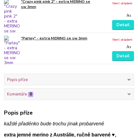
"Crazy pink pink 2" - extra MERINO se
Není skladem
sw 3mm
/
ks
Detail
"Parley" - extra MERINO se sw 3mm
Není skladem
/
ks
Detail
Popis příze
Komentáře
0
Popis příze
každé přadénko bude trochu jinak probarvené
extra jemné merino z Austrálie, ručně barvené ♥,