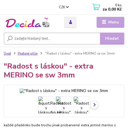
0
ks
CZK
za
0,00 Kč
Menu
Hledat
Úvod
Prodané příze
"Radost s láskou" - extra MERINO se sw 3mm
"Radost s láskou" - extra
MERINO se sw 3mm
každé přadénko bude trochu jinak probarvené extra jemné merino z