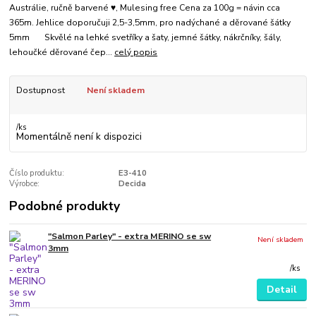
Austrálie, ručně barvené ♥, Mulesing free Cena za 100g = návin cca
365m. Jehlice doporučuji 2,5-3,5mm, pro nadýchané a děrované šátky
5mm Skvělé na lehké svetříky a šaty, jemné šátky, nákrčníky, šály,
lehoučké děrované čep...
celý popis
Dostupnost
Není skladem
/
ks
Momentálně není k dispozici
Číslo produktu:
E3-410
Výrobce:
Decida
Podobné produkty
"Salmon Parley" - extra MERINO se sw
Není skladem
3mm
/
ks
Detail