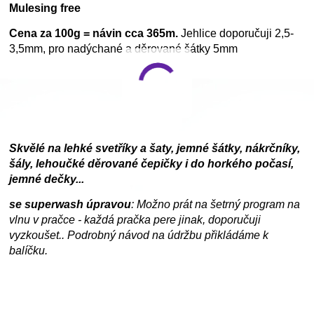
Mulesing free
Cena za 100g = návin cca 365m.
Jehlice doporučuji 2,5-
3,5mm, pro nadýchané a děrované šátky 5mm
Skvělé na lehké svetříky a šaty, jemné šátky, nákrčníky,
šály, lehoučké děrované čepičky i do horkého počasí,
jemné dečky...
se superwash úpravou
: Možno prát na šetrný program na
vlnu v pračce - každá pračka pere jinak, doporučuji
vyzkoušet.. Podrobný návod na údržbu přikládáme k
balíčku.