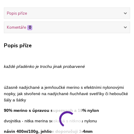
Popis příze
Komentáře
0
Popis příze
každé přadénko je trochu jinak probarvené
úžasně nadýchané a jemňoučké merino s efektními nylonovými
nopky, jak stvořené na nadýchané ňuchňavé svetříky či heboučké
šály a šátky
90% merino s úpravou superwash a 10% nylon
dvojnitka - nitka merina seskaná s nitknou nylonu
návin 400m/100g, jehlice doporučuji 3-4mm