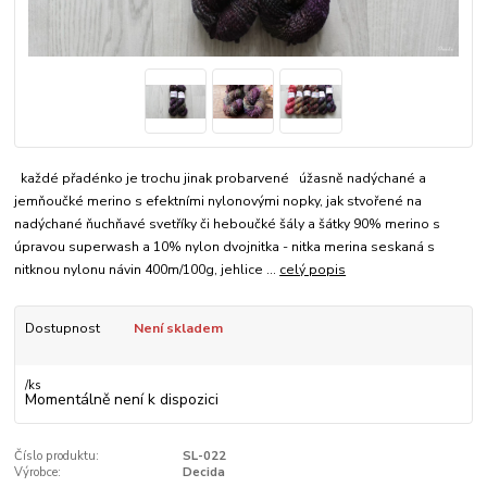
každé přadénko je trochu jinak probarvené úžasně nadýchané a
jemňoučké merino s efektními nylonovými nopky, jak stvořené na
nadýchané ňuchňavé svetříky či heboučké šály a šátky 90% merino s
úpravou superwash a 10% nylon dvojnitka - nitka merina seskaná s
nitknou nylonu návin 400m/100g, jehlice ...
celý popis
Dostupnost
Není skladem
/
ks
Momentálně není k dispozici
Číslo produktu:
SL-022
Výrobce:
Decida