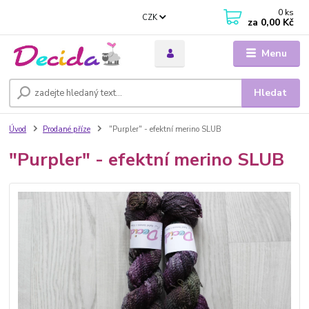
0
ks
CZK
za
0,00 Kč
Menu
Hledat
Úvod
Prodané příze
"Purpler" - efektní merino SLUB
"Purpler" - efektní merino SLUB