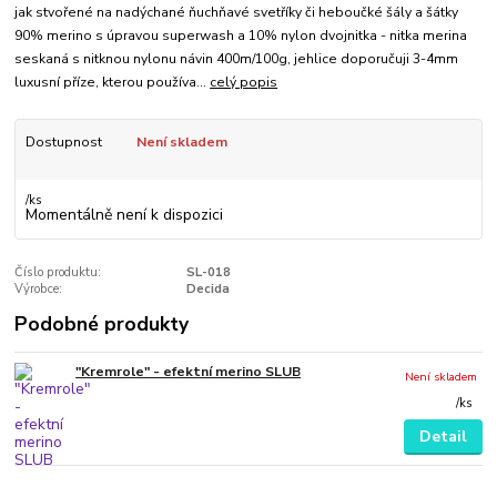
jak stvořené na nadýchané ňuchňavé svetříky či heboučké šály a šátky
90% merino s úpravou superwash a 10% nylon dvojnitka - nitka merina
seskaná s nitknou nylonu návin 400m/100g, jehlice doporučuji 3-4mm
luxusní příze, kterou používa...
celý popis
Dostupnost
Není skladem
/
ks
Momentálně není k dispozici
Číslo produktu:
SL-018
Výrobce:
Decida
Podobné produkty
"Kremrole" - efektní merino SLUB
Není skladem
/
ks
Detail