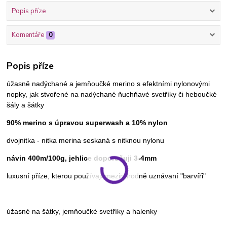
Popis příze
Komentáře
0
Popis příze
úžasně nadýchané a jemňoučké merino s efektními nylonovými
nopky, jak stvořené na nadýchané ňuchňavé svetříky či heboučké
šály a šátky
90% merino s úpravou superwash a 10% nylon
dvojnitka - nitka merina seskaná s nitknou nylonu
návin 400m/100g, jehlice doporučuji 3-4mm
luxusní příze, kterou používají mezinárodně uznávaní "barvíři"
úžasné na šátky, jemňoučké svetříky a halenky