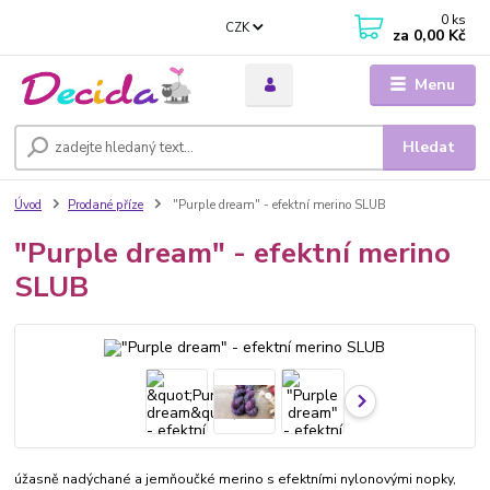
0
ks
CZK
za
0,00 Kč
Menu
Hledat
Úvod
Prodané příze
"Purple dream" - efektní merino SLUB
"Purple dream" - efektní merino
SLUB
úžasně nadýchané a jemňoučké merino s efektními nylonovými nopky,