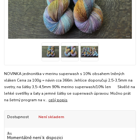
NOVINKA jednonitka v merinu superwash s 10% obsahem lněných
vláken Cena za 100g = návin cca 366m. Jehlice doporučuji 2,5-3,5mm na
svetry, na šátky 3,5-4,5mm 90% merino superwash/10% len Skvělé na
lehké svetříky a šaty a jemné šátky se superwash úpravou: Možno prát
na šetrný program na v...
celý popis
Dostupnost
Není skladem
/
ks
Momentálně není k dispozici