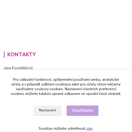
KONTAKTY
Jana Koudelková
+420734186543
Pro základní funkčnost, zpříjemnění používání webu, analytické
PO - PÁ (8-16h)
účely a v případě udělení souhlasu také pro účely cílení reklamy
využíváme soubory cookies. Nastavení vlastních preferencí
info@decida.cz
cookies můžete kdykoli upravit odkazem ve spodní části stránek.
Souhlasím
Nastavení
Souhlas můžete odmítnout
zde
.