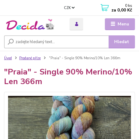
0
ks
CZK
za
0,00 Kč
Menu
Hledat
Úvod
Prodané příze
"Praia" - Single 90% Merino/10% Len 366m
"Praia" - Single 90% Merino/10%
Len 366m