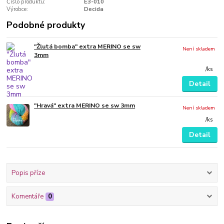
Číslo produktu:
E3-010
Výrobce:
Decida
Podobné produkty
"Žlutá bomba" extra MERINO se sw
Není skladem
3mm
/
ks
Detail
"Hravá" extra MERINO se sw 3mm
Není skladem
/
ks
Detail
Popis příze
Komentáře
0