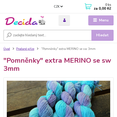
0
ks
CZK
za
0,00 Kč
Menu
Hledat
Úvod
Prodané příze
"Pomněnky" extra MERINO se sw 3mm
"Pomněnky" extra MERINO se sw
3mm