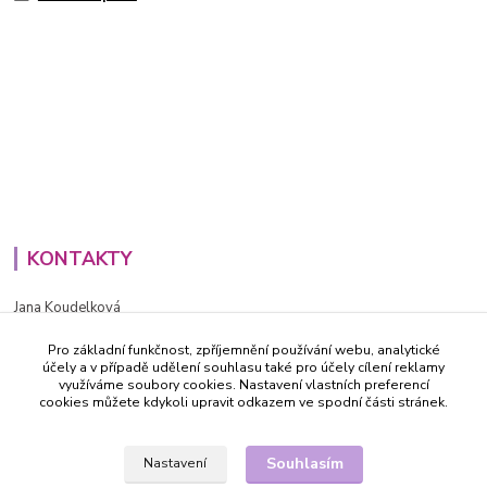
KONTAKTY
Jana Koudelková
+420734186543
Pro základní funkčnost, zpříjemnění používání webu, analytické
PO - PÁ (8-16h)
účely a v případě udělení souhlasu také pro účely cílení reklamy
využíváme soubory cookies. Nastavení vlastních preferencí
info@decida.cz
cookies můžete kdykoli upravit odkazem ve spodní části stránek.
Souhlasím
Nastavení