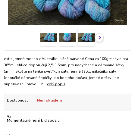
extra jemné merino z Austrálie, ručně barvené Cena za 100g = návin cca
365m. Jehlice doporučuji 2,5-3,5mm, pro nadýchané a děrované šátky
5mm Skvělé na lehké svetříky a šaty, jemné šátky, nákrčníky, šály,
lehoučké děrované čepičky i do horkého počasí, jemné dečky... se
superwash úpravou: M...
celý popis
Dostupnost
Není skladem
/
ks
Momentálně není k dispozici