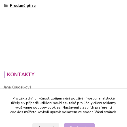
Prodané příze
KONTAKTY
Jana Koudelková
+420734186543
Pro základní funkčnost, zpříjemnění používání webu, analytické
PO - PÁ (8-16h)
účely a v případě udělení souhlasu také pro účely cílení reklamy
využíváme soubory cookies. Nastavení vlastních preferencí
info@decida.cz
cookies můžete kdykoli upravit odkazem ve spodní části stránek.