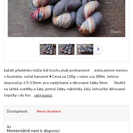
každé přadénko může být trochu jinak probarvené extra jemné merino
z Austrálie, ručně barvené ♥ Cena za 100g = návin cca 365m. Jehlice
doporučuji 2,5-3,5mm, pro nadýchané a děrované šátky 5mm Skvělé
na lehké svetříky a šaty, jemné šátky, nákrčníky, šály, lehoučké děrované
čepičky i do hor...
celý popis
Dostupnost
Není skladem
/
ks
Momentálně není k dispozici