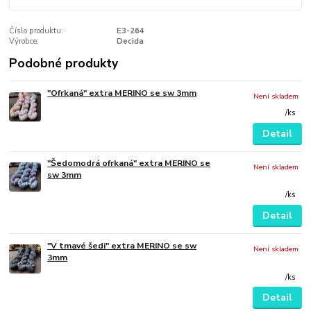
Číslo produktu:
E3-264
Výrobce:
Decida
Podobné produkty
"Ofrkaná" extra MERINO se sw 3mm
Není skladem
/
ks
Detail
"Šedomodrá ofrkaná" extra MERINO se
Není skladem
sw 3mm
/
ks
Detail
"V tmavé šedi" extra MERINO se sw
Není skladem
3mm
/
ks
Detail