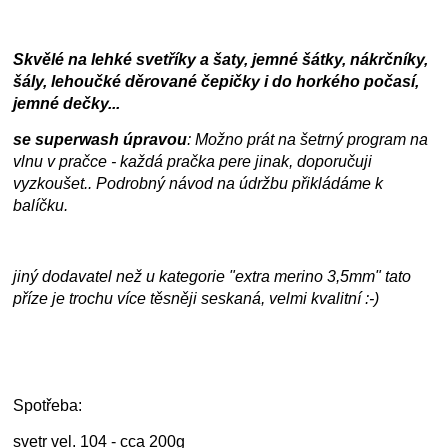
Skvělé na lehké svetříky a šaty, jemné šátky, nákrčníky,
šály, lehoučké děrované čepičky i do horkého počasí,
jemné dečky...
se superwash úpravou
: Možno prát na šetrný program na
vlnu v pračce - každá pračka pere jinak, doporučuji
vyzkoušet.. Podrobný návod na údržbu přikládáme k
balíčku.
jiný dodavatel než u kategorie "extra merino 3,5mm" tato
příze je trochu více těsněji seskaná, velmi kvalitní :-)
Spotřeba:
svetr vel. 104 - cca 200g