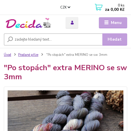
0
ks
CZK
za
0,00 Kč
Menu
Hledat
Úvod
Prodané příze
"Po stopách" extra MERINO se sw 3mm
"Po stopách" extra MERINO se sw
3mm