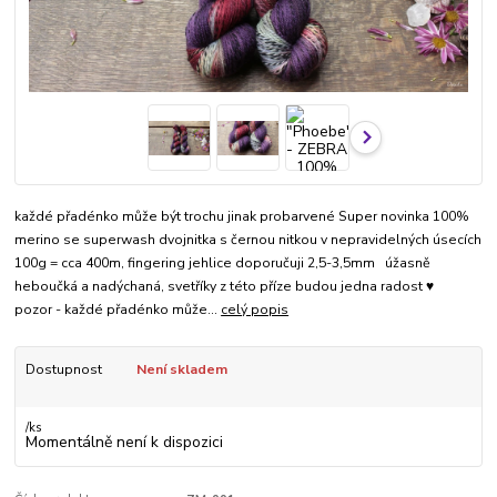
každé přadénko může být trochu jinak probarvené Super novinka 100%
merino se superwash dvojnitka s černou nitkou v nepravidelných úsecích
100g = cca 400m, fingering jehlice doporučuji 2,5-3,5mm úžasně
heboučká a nadýchaná, svetříky z této příze budou jedna radost ♥
pozor - každé přadénko může...
celý popis
Dostupnost
Není skladem
/
ks
Momentálně není k dispozici