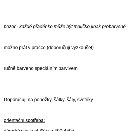
pozor - každé přadénko může být maličko jinak probarvené
možno prát v pračce (doporučuji vyzkoušet)
ručně barveno speciálním barvivem
Doporučuji na ponožky, šátky, šály, svetříky
orientační spotřeba:
dámský svetr vel.38 cca 400-450g