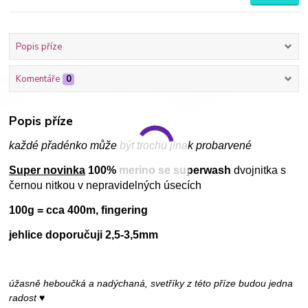
Popis příze
Komentáře
0
Popis příze
každé přadénko může být trochu jinak probarvené
Super novinka
100% merino se superwash
dvojnitka s
černou nitkou v nepravidelných úsecích
100g = cca 400m, fingering
jehlice doporučuji 2,5-3,5mm
úžasně heboučká a nadýchaná, svetříky z této příze budou jedna
radost ♥