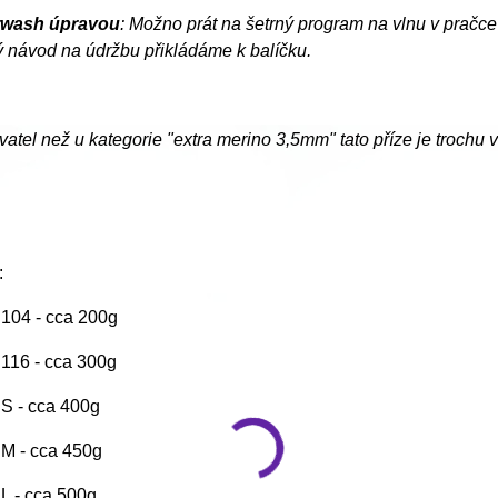
rwash úpravou
: Možno prát na šetrný program na vlnu v pračce 
 návod na údržbu přikládáme k balíčku.
vatel než u kategorie "extra merino 3,5mm" tato příze je trochu ví
:
. 104 - cca 200g
. 116 - cca 300g
. S - cca 400g
. M - cca 450g
. L - cca 500g