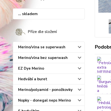
... skladem
Příze dle složení
Podobn
Merino/vlna se superwash
Merino/vlna bez superwash
EZ Dye Merino
Hedvábí a buret
Merino/polyamid - ponožkovky
Nopky - donegal neps Merino