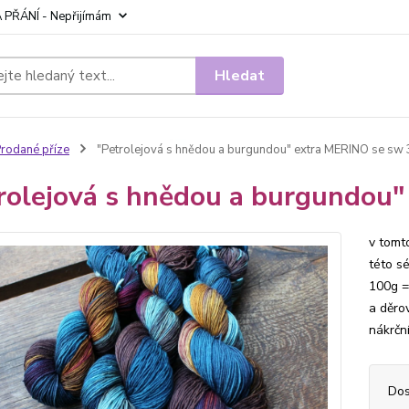
 PŘÁNÍ - Nepřijímám
Hledat
rodané příze
"Petrolejová s hnědou a burgundou" extra MERINO se s
rolejová s hnědou a burgundou
v tomto
této s
100g =
a děro
nákrční
Dos