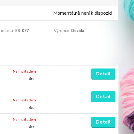
Momentálně není k dispozici
roduktu:
E3-077
Výrobce:
Decida
Není skladem
Detail
/
ks
Detail
Není skladem
/
ks
Není skladem
Detail
/
ks