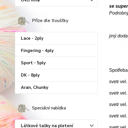
Ovčí vlna
se supe
Podrobný
Příze dle tloušťky
jiný doda
Lace - 2ply
Fingering - 4ply
Sport - 5ply
Spotřeba
DK - 8ply
svetr vel
Aran, Chunky
svetr vel
svetr vel
Speciální nabídka
svetr vel
Látkové tašky na pletení
svetr vel