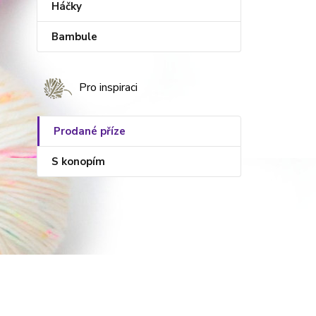
Háčky
Bambule
Pro inspiraci
Prodané příze
S konopím