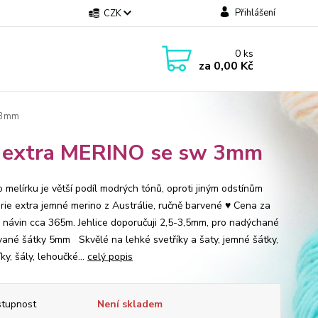
Přihlášení
CZK
0
ks
za
0,00 Kč
w 3mm
" extra MERINO se sw 3mm
 melírku je větší podíl modrých tónů, oproti jiným odstínům
érie extra jemné merino z Austrálie, ručně barvené ♥ Cena za
 návin cca 365m. Jehlice doporučuji 2,5-3,5mm, pro nadýchané
vané šátky 5mm Skvělé na lehké svetříky a šaty, jemné šátky,
ky, šály, lehoučké...
celý popis
tupnost
Není skladem