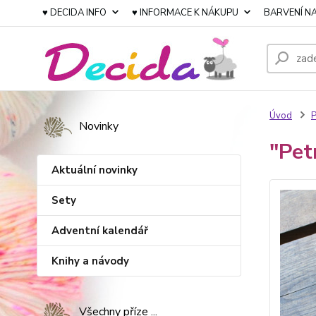
♥ DECIDA INFO
♥ INFORMACE K NÁKUPU
BARVENÍ NA
Úvod
P
Novinky
"Pet
Aktuální novinky
Sety
Adventní kalendář
Knihy a návody
Všechny příze ...