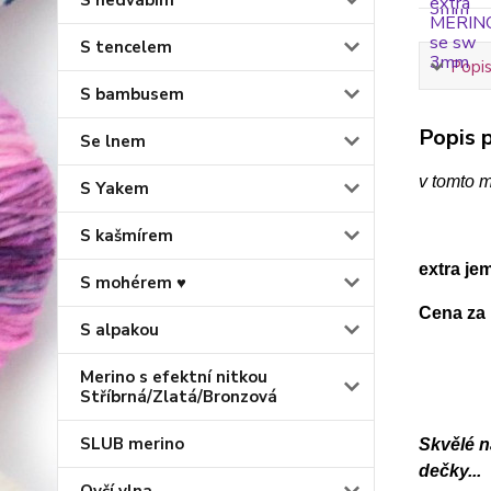
S hedvábím
S tencelem
Popis
S bambusem
Popis p
Se lnem
v tomto m
S Yakem
S kašmírem
extra je
S mohérem ♥
Cena za 
S alpakou
Merino s efektní nitkou
Stříbrná/Zlatá/Bronzová
SLUB merino
Skvělé n
dečky...