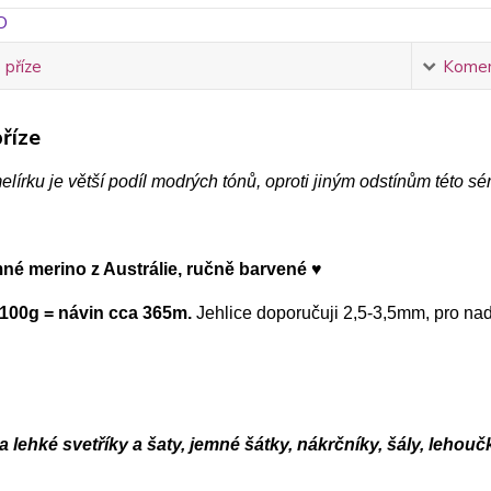
 příze
Komen
říze
elírku je větší podíl modrých tónů, oproti jiným odstínům této sé
mné merino z Austrálie, ručně barvené ♥
100g = návin cca 365m.
Jehlice doporučuji 2,5-3,5mm, pro n
a lehké svetříky a šaty, jemné šátky, nákrčníky, šály, leho