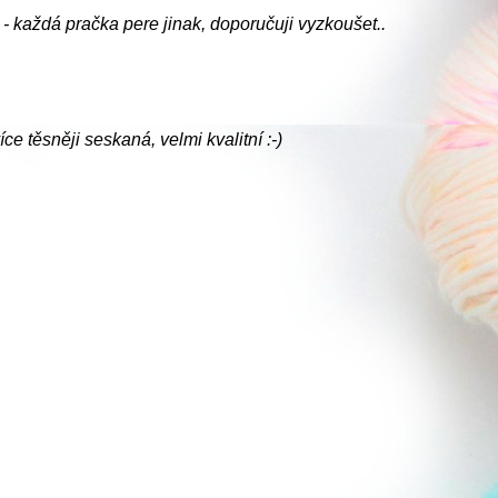
- každá pračka pere jinak, doporučuji vyzkoušet..
ce těsněji seskaná, velmi kvalitní :-)