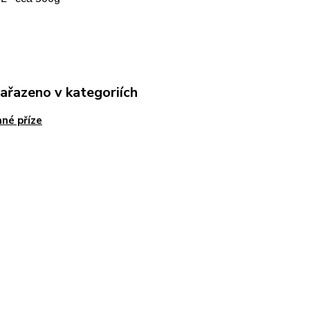
zařazeno v kategoriích
né příze