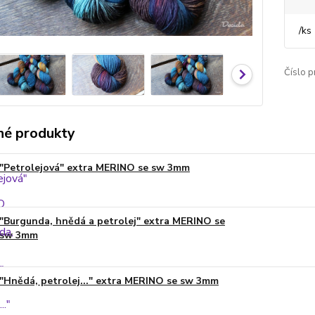
/
ks
Číslo p
é produkty
"Petrolejová" extra MERINO se sw 3mm
"Burgunda, hnědá a petrolej" extra MERINO se
sw 3mm
"Hnědá, petrolej..." extra MERINO se sw 3mm