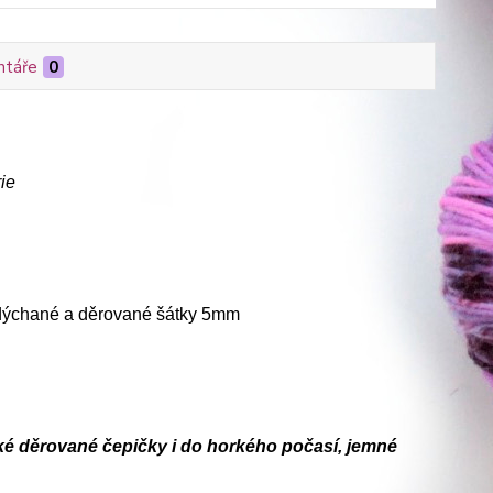
táře
0
rie
adýchané a děrované šátky 5mm
učké děrované čepičky i do horkého počasí, jemné