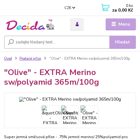
0
ks
CZK
za
0,00 Kč
Menu
Hledat
Úvod
Prodané příze
"Olive" - EXTRA Merino sw/polyamid 365m/100g
"Olive" - EXTRA Merino
sw/polyamid 365m/100g
Super jemná směsová příze - 75% jemné merino/ 25%polyamid pro