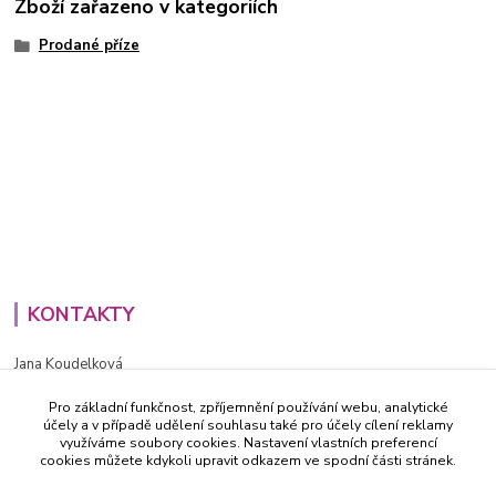
Zboží zařazeno v kategoriích
Prodané příze
KONTAKTY
Jana Koudelková
+420734186543
Pro základní funkčnost, zpříjemnění používání webu, analytické
PO - PÁ (8-16h)
účely a v případě udělení souhlasu také pro účely cílení reklamy
využíváme soubory cookies. Nastavení vlastních preferencí
info@decida.cz
cookies můžete kdykoli upravit odkazem ve spodní části stránek.