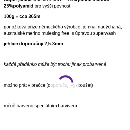
25%polyamid
pro vyšší pevnost
100g = cca 365m
ponožková příze německého výrobce, jemná, nadýchaná,
australské merino mulesing free, s úpravou superwash
jehlice doporučuji 2,5-3mm
každé přadénko může být trochu jinak probarvené
možno prát v pračce (doporučuji vyzkoušet)
ručně barveno speciálním barvivem