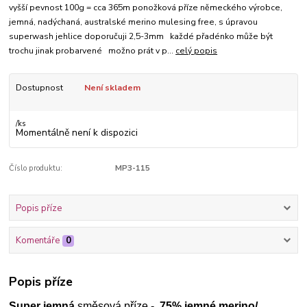
vyšší pevnost 100g = cca 365m ponožková příze německého výrobce,
jemná, nadýchaná, australské merino mulesing free, s úpravou
superwash jehlice doporučuji 2,5-3mm každé přadénko může být
trochu jinak probarvené možno prát v p...
celý popis
Dostupnost
Není skladem
/
ks
Momentálně není k dispozici
Číslo produktu:
MP3-115
Popis příze
Komentáře
0
Popis příze
Super jemná
směsová příze -
75% jemné merino/