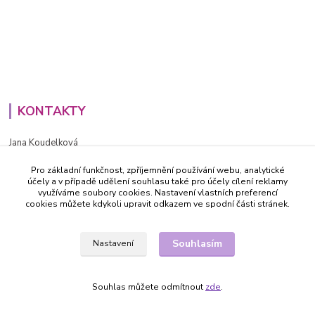
KONTAKTY
Jana Koudelková
+420734186543
Pro základní funkčnost, zpříjemnění používání webu, analytické
PO - PÁ (8-16h)
účely a v případě udělení souhlasu také pro účely cílení reklamy
využíváme soubory cookies. Nastavení vlastních preferencí
info@decida.cz
cookies můžete kdykoli upravit odkazem ve spodní části stránek.
Souhlasím
Nastavení
Souhlas můžete odmítnout
zde
.
Vytvořeno na
Eshop-rychle.cz