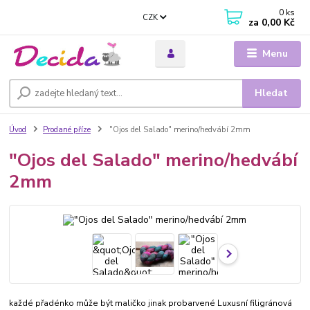
0
ks
CZK
za
0,00 Kč
Menu
Hledat
Úvod
Prodané příze
"Ojos del Salado" merino/hedvábí 2mm
"Ojos del Salado" merino/hedvábí
2mm
každé přadénko může být maličko jinak probarvené Luxusní filigránová