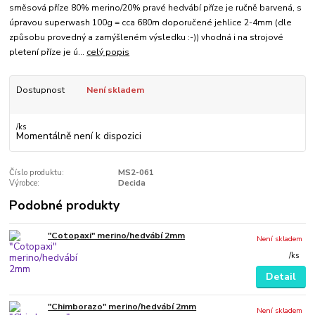
směsová příze 80% merino/20% pravé hedvábí příze je ručně barvená, s
úpravou superwash 100g = cca 680m doporučené jehlice 2-4mm (dle
způsobu provedný a zamýšleném výsledku :-)) vhodná i na strojové
pletení příze je ú...
celý popis
Dostupnost
Není skladem
/
ks
Momentálně není k dispozici
Číslo produktu:
MS2-061
Výrobce:
Decida
Podobné produkty
"Cotopaxi" merino/hedvábí 2mm
Není skladem
/
ks
Detail
"Chimborazo" merino/hedvábí 2mm
Není skladem