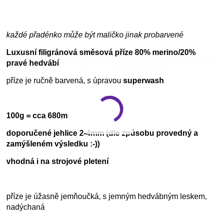
každé přadénko může být maličko jinak probarvené
Luxusní filigránová směsová příze 80% merino/20%
pravé hedvábí
příze je ručně barvená, s úpravou
superwash
100g = cca 680m
doporučené jehlice 2-4mm (dle způsobu provedný a
zamýšleném výsledku :-))
vhodná i na strojové pletení
příze je úžasně jemňoučká, s jemným hedvábným leskem,
nadýchaná