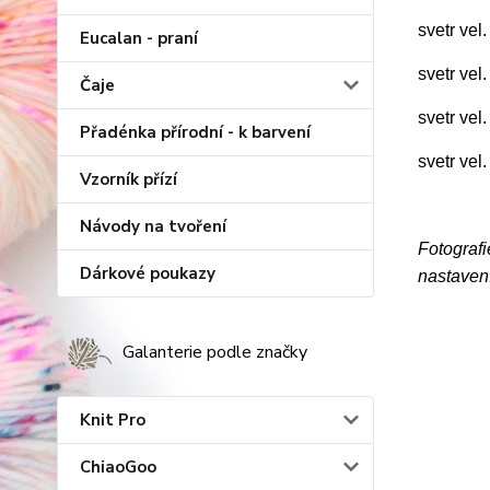
svetr vel
Eucalan - praní
svetr vel
Čaje
svetr vel
Přadénka přírodní - k barvení
svetr vel
Vzorník přízí
Návody na tvoření
Fotografi
Dárkové poukazy
nastavení
Galanterie podle značky
Knit Pro
ChiaoGoo