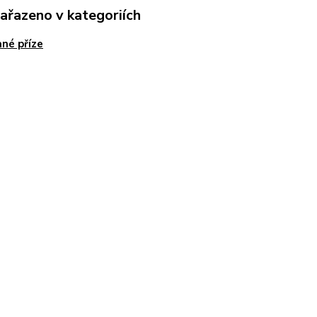
zařazeno v kategoriích
né příze