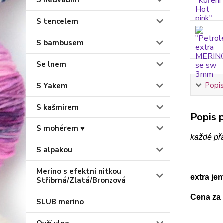
S hedvábím
S tencelem
S bambusem
Se lnem
Popis
S Yakem
S kašmírem
Popis p
S mohérem ♥
každé př
S alpakou
Merino s efektní nitkou
extra je
Stříbrná/Zlatá/Bronzová
Cena za 
SLUB merino