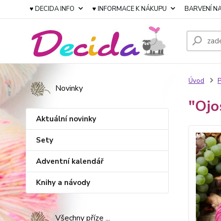
♥ DECIDA INFO
♥ INFORMACE K NÁKUPU
BARVENÍ NA
Úvod
P
Novinky
"Ojo
Aktuální novinky
Sety
Adventní kalendář
Knihy a návody
Všechny příze ...