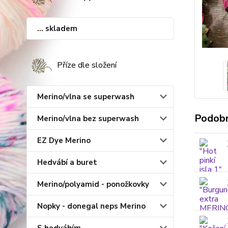
... skladem
Příze dle složení
Merino/vlna se superwash
Podobn
Merino/vlna bez superwash
EZ Dye Merino
Hedvábí a buret
Merino/polyamid - ponožkovky
Nopky - donegal neps Merino