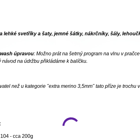
a lehké svetříky a šaty, jemné šátky, nákrčníky, šály, leho
rwash úpravou
: Možno prát na šetrný program na vlnu v pračce 
 návod na údržbu přikládáme k balíčku.
vatel než u kategorie "extra merino 3,5mm" tato příze je trochu ví
:
. 104 - cca 200g