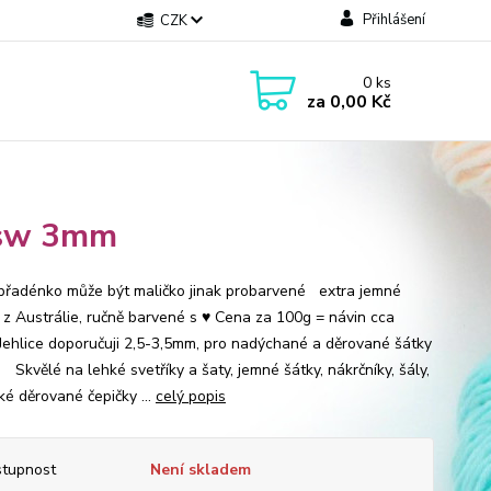
Přihlášení
CZK
0
ks
za
0,00 Kč
 sw 3mm
přadénko může být maličko jinak probarvené extra jemné
 z Austrálie, ručně barvené s ♥ Cena za 100g = návin cca
Jehlice doporučuji 2,5-3,5mm, pro nadýchané a děrované šátky
vělé na lehké svetříky a šaty, jemné šátky, nákrčníky, šály,
ké děrované čepičky ...
celý popis
tupnost
Není skladem