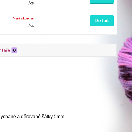
/
ks
Není skladem
Detail
/
ks
táře
0
adýchané a děrované šátky 5mm