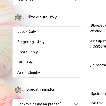
Ovčí vlna
Příze dle tloušťky
Skvělé n
dečky...
Lace - 2ply
se supe
Fingering - 4ply
Podrobný
Sport - 5ply
DK - 8ply
jiný doda
Aran, Chunky
Speciální nabídka
Spotřeba
svetr vel
Látkové tašky na pletení