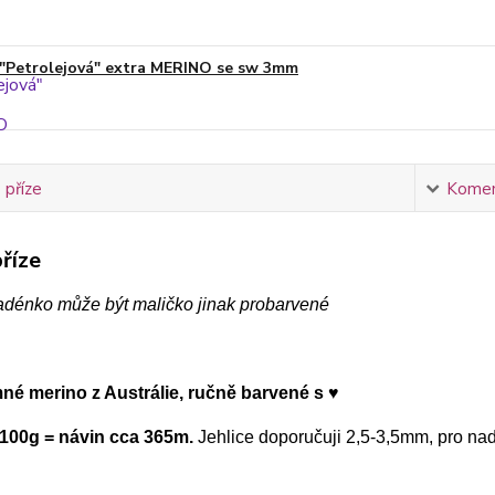
"Petrolejová" extra MERINO se sw 3mm
 příze
Komen
říze
adénko může být maličko jinak probarvené
mné merino z Austrálie, ručně barvené s ♥
100g = návin cca 365m.
Jehlice doporučuji 2,5-3,5mm, pro n