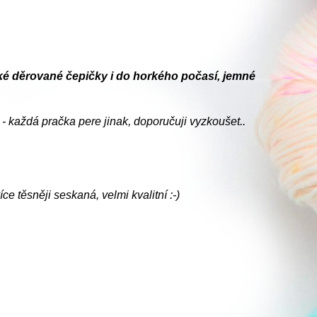
učké děrované čepičky i do horkého počasí, jemné
- každá pračka pere jinak, doporučuji vyzkoušet..
ce těsněji seskaná, velmi kvalitní :-)