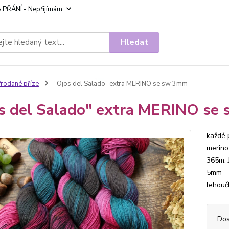
 PŘÁNÍ - Nepřijímám
Hledat
rodané příze
"Ojos del Salado" extra MERINO se sw 3mm
s del Salado" extra MERINO se
každé 
merino
365m. 
5mm Sk
lehouč
Dos