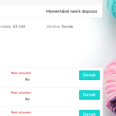
Momentálně není k dispozici
roduktu:
E3-243
Výrobce:
Decida
Není skladem
Detail
/
ks
Není skladem
Detail
/
ks
Není skladem
Detail