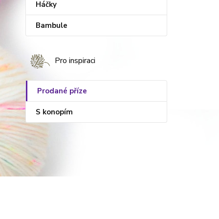
Háčky
Bambule
Pro inspiraci
Prodané příze
S konopím