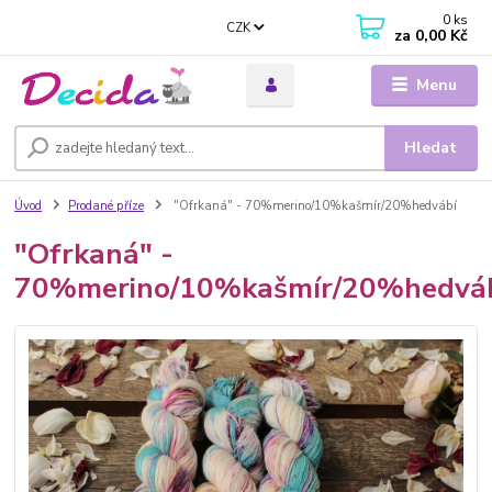
0
ks
CZK
za
0,00 Kč
Menu
Hledat
Úvod
Prodané příze
"Ofrkaná" - 70%merino/10%kašmír/20%hedvábí
"Ofrkaná" -
70%merino/10%kašmír/20%hedvá