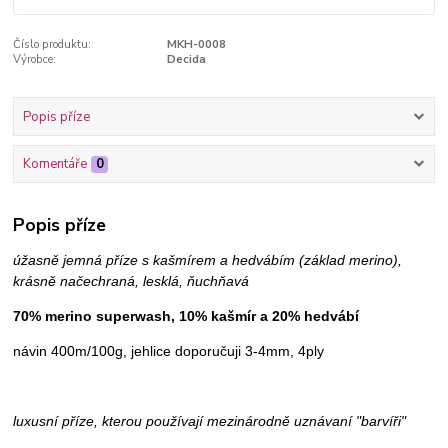
Číslo produktu:
MKH-0008
Výrobce:
Decida
Popis příze
Komentáře
0
Popis příze
úžasně jemná příze s kašmírem a hedvábím (základ merino),
krásně načechraná, lesklá, ňuchňavá
70% merino superwash, 10% kašmír a 20% hedvábí
návin 400m/100g, jehlice doporučuji 3-4mm, 4ply
luxusní příze, kterou používají mezinárodně uznávaní "barvíři"