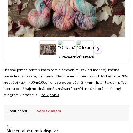
úžasně jemná příze s kašmírem a hedvábím (základ merino), krásně
načechraná, lesklá, ňuchňavá 70% merino superwash, 10% kašmír a 20%
hedvábí návin 400m/100g, jehlice doporučuji 3-4mm, 4ply luxusní příze,
kterou používají mezinárodně uznávaní "barvíři" možná prát na šetrný
program v pračce, a...
celý popis
Dostupnost
Není skladem
/
ks
Momentálně není k dispozici