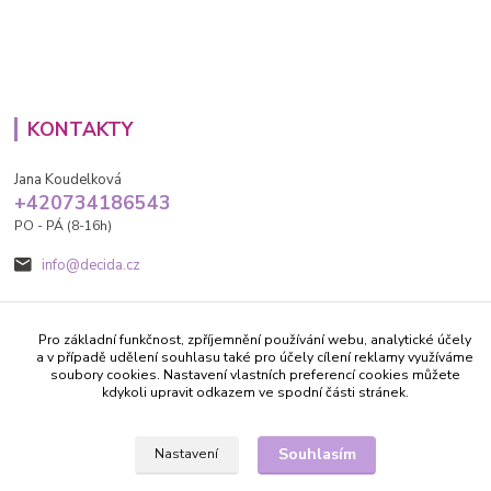
KONTAKTY
Jana Koudelková
+420734186543
PO - PÁ (8-16h)
info@decida.cz
Pro základní funkčnost, zpříjemnění používání webu, analytické účely
a v případě udělení souhlasu také pro účely cílení reklamy využíváme
soubory cookies. Nastavení vlastních preferencí cookies můžete
kdykoli upravit odkazem ve spodní části stránek.
Vytvořeno na
Eshop-rychle.cz
Souhlasím
Nastavení