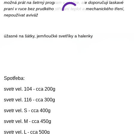
možná prát na šetrný program v pračce, ale doporučuji laskavé
praní v ruce bez prudkého střídání teplot a mechanického tření,
nepoužívat aviváž
úžasné na šátky, jemňoučké svetříky a halenky
Spotřeba:
svetr vel. 104 - cca 200g
svetr vel. 116 - cca 300g
svetr vel. S - cca 400g
svetr vel. M - cca 450g
svetr vel. L - cca 500g