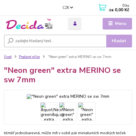
0
ks
CZK
za
0,00 Kč
Menu
Hledat
Úvod
Prodané příze
"Neon green" extra MERINO se sw 7mm
"Neon green" extra MERINO se
sw 7mm
téměř jednobarevná, může mít v sobě pár miniaturních modrých teček