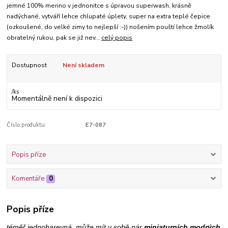
jemné 100% merino v jednonitce s úpravou superwash, krásně
nadýchané, vytváří lehce chlupaté úplety, super na extra teplé čepice
(ozkoušené, do velké zimy to nejlepší :-)) nošením pouští lehce žmolík
obratelný rukou, pak se již nev...
celý popis
Dostupnost
Není skladem
/
ks
Momentálně není k dispozici
Číslo produktu:
E7-087
Popis příze
Komentáře
0
Popis příze
téměř jednobarevná, může mít v sobě pár
miniaturních modrých