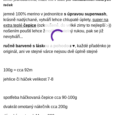
teček
jemné 100% merino v jednonitce
s úpravou superwash
,
krásně nadýchané, vytváří lehce chlupaté úplety,
super na
extra teplé
čepice
(ozkoušené, do velké zimy to nejlepší :-))
nošením pouští lehce žmolík obratelný rukou, pak se již
nevytváří...
ručně barvené s láskou a pohodou ♥
, každé přadénko je
originál, ani ve stejné várce nejsou dvě úplně stejné
100g = cca 92m
jehlice či háček velikost 7-8
spotřeba háčkovaná čepice cca 90-100g
dvakrát omotaný nákrčník cca 200g