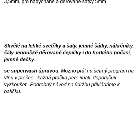
3,5mm, pro nadýchané a děrované šátky 5mm
Skvělé na lehké svetříky a šaty, jemné šátky, nákrčníky,
šály, lehoučké děrované čepičky i do horkého počasí,
jemné dečky...
se superwash úpravou
: Možno prát na šetrný program na
vlnu v pračce - každá pračka pere jinak, doporučuji
vyzkoušet.. Podrobný návod na údržbu přikládáme k
balíčku.