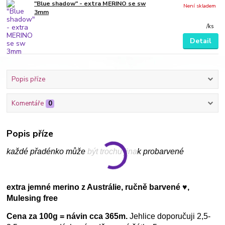
"Blue shadow" - extra MERINO se sw
Není skladem
3mm
/
ks
Detail
Popis příze
Komentáře
0
Popis příze
každé přadénko může být trochu jinak probarvené
extra jemné merino z Austrálie, ručně barvené ♥,
Mulesing free
Cena za 100g = návin cca 365m.
Jehlice doporučuji 2,5-