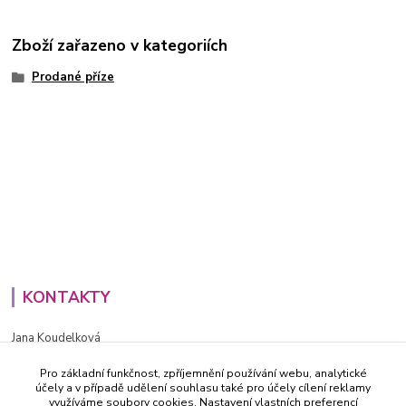
Zboží zařazeno v kategoriích
Prodané příze
KONTAKTY
Jana Koudelková
+420734186543
Pro základní funkčnost, zpříjemnění používání webu, analytické
PO - PÁ (8-16h)
účely a v případě udělení souhlasu také pro účely cílení reklamy
využíváme soubory cookies. Nastavení vlastních preferencí