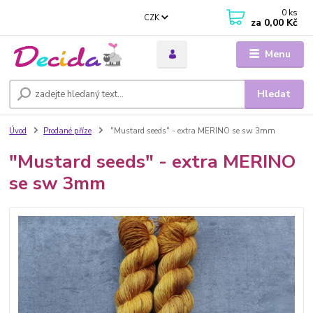
0
ks
CZK
za
0,00 Kč
Menu
Hledat
Úvod
Prodané příze
"Mustard seeds" - extra MERINO se sw 3mm
"Mustard seeds" - extra MERINO
se sw 3mm