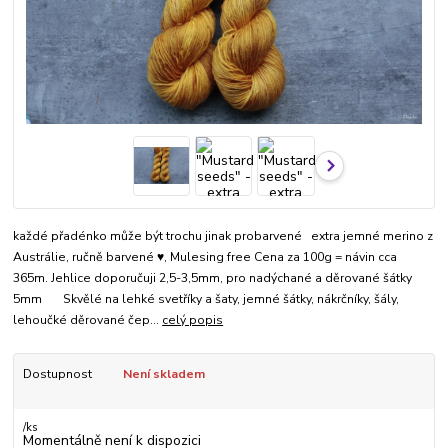
každé přadénko může být trochu jinak probarvené extra jemné merino z
Austrálie, ručně barvené ♥, Mulesing free Cena za 100g = návin cca
365m. Jehlice doporučuji 2,5-3,5mm, pro nadýchané a děrované šátky
5mm Skvělé na lehké svetříky a šaty, jemné šátky, nákrčníky, šály,
lehoučké děrované čep...
celý popis
Dostupnost
Není skladem
/
ks
Momentálně není k dispozici