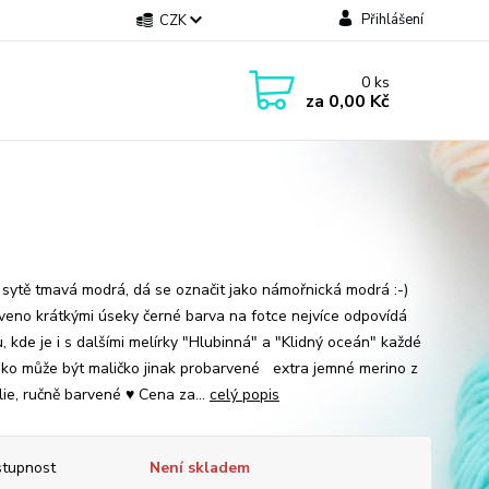
Přihlášení
CZK
0
ks
za
0,00 Kč
 sytě tmavá modrá, dá se označit jako námořnická modrá :-)
veno krátkými úseky černé barva na fotce nejvíce odpovídá
, kde je i s dalšími melírky "Hlubinná" a "Klidný oceán" každé
ko může být maličko jinak probarvené extra jemné merino z
lie, ručně barvené ♥ Cena za...
celý popis
tupnost
Není skladem