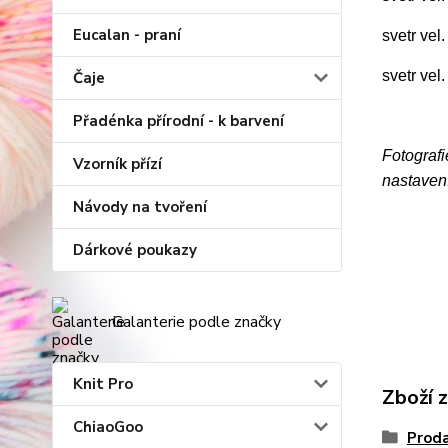
Eucalan - praní
svetr vel
svetr vel
Čaje
Přadénka přírodní - k barvení
Fotografi
Vzorník přízí
nastavení
Návody na tvoření
Dárkové poukazy
Galanterie podle značky
Knit Pro
Zboží 
ChiaoGoo
Proda