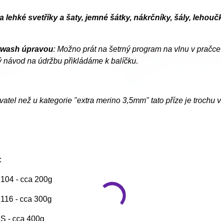
a lehké svetříky a šaty, jemné šátky, nákrčníky, šály, leho
rwash úpravou
: Možno prát na šetrný program na vlnu v pračce 
 návod na údržbu přikládáme k balíčku.
vatel než u kategorie "extra merino 3,5mm" tato příze je trochu ví
:
. 104 - cca 200g
. 116 - cca 300g
. S - cca 400g