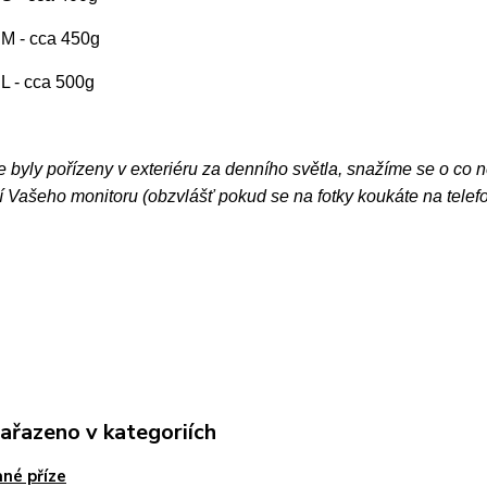
. M - cca 450g
. L - cca 500g
e byly pořízeny v exteriéru za denního světla, snažíme se o co 
 Vašeho monitoru (obzvlášť pokud se na fotky koukáte na telef
zařazeno v kategoriích
né příze