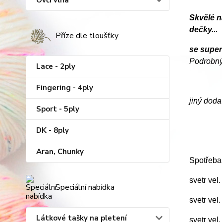
Ovčí vlna
Skvělé n
dečky...
Příze dle tloušťky
se supe
Podrobný
Lace - 2ply
Fingering - 4ply
jiný doda
Sport - 5ply
DK - 8ply
Aran, Chunky
Spotřeba
svetr vel
Speciální nabídka
svetr vel
Látkové tašky na pletení
svetr vel