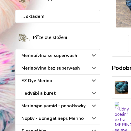
... skladem
Příze dle složení
Merino/vlna se superwash
Podobn
Merino/vlna bez superwash
EZ Dye Merino
Hedvábí a buret
Merino/polyamid - ponožkovky
Nopky - donegal neps Merino