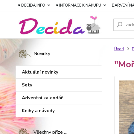
♥ DECIDA INFO
♥ INFORMACE K NÁKUPU
BARVENÍ NA
Úvod
P
Novinky
"Moř
Aktuální novinky
Sety
Adventní kalendář
Knihy a návody
Všechny příze ...