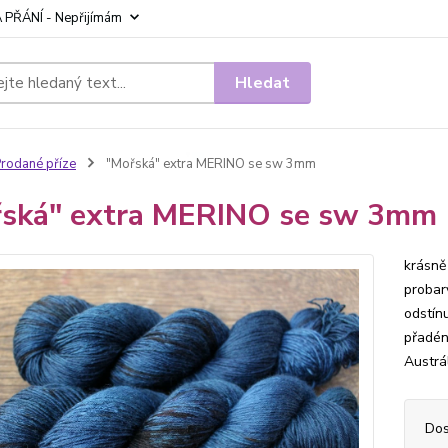
 PŘÁNÍ - Nepřijímám
Hledat
rodané příze
"Mořská" extra MERINO se sw 3mm
ská" extra MERINO se sw 3mm
krásně
probar
odstínu
přadén
Austrá
Dos