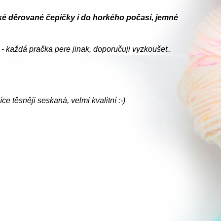
učké děrované čepičky i do horkého počasí, jemné
- každá pračka pere jinak, doporučuji vyzkoušet..
ce těsněji seskaná, velmi kvalitní :-)