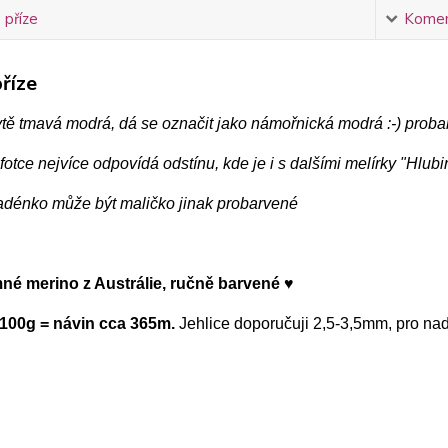
 příze
Komen
říze
ytě tmavá modrá, dá se označit jako námořnická modrá :-) prob
fotce nejvíce odpovídá odstínu, kde je i s dalšími melírky "Hlub
adénko může být maličko jinak probarvené
mné merino z Austrálie, ručně barvené ♥
100g = návin cca 365m.
Jehlice doporučuji 2,5-3,5mm, pro n