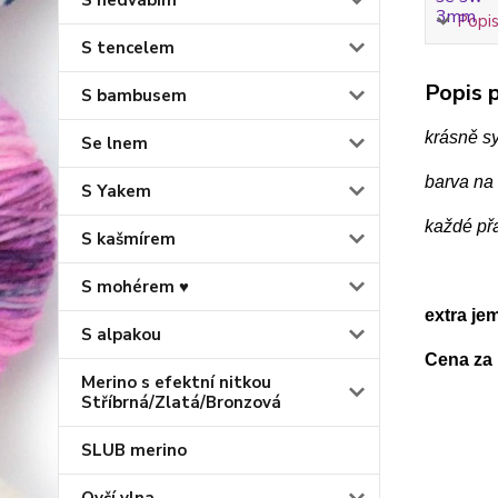
S hedvábím
Popis
S tencelem
Popis p
S bambusem
krásně s
Se lnem
barva na 
S Yakem
každé př
S kašmírem
S mohérem ♥
extra je
S alpakou
Cena za 
Merino s efektní nitkou
Stříbrná/Zlatá/Bronzová
SLUB merino