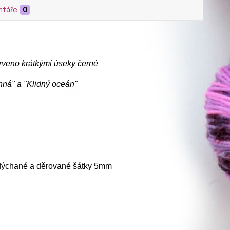
táře
0
arveno krátkými úseky černé
inná" a "Klidný oceán"
adýchané a děrované šátky 5mm