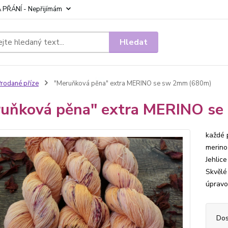
 PŘÁNÍ - Nepřijímám
Hledat
rodané příze
"Meruňková pěna" extra MERINO se sw 2mm (680m)
uňková pěna" extra MERINO s
každé 
merino
Jehlic
Skvělé
úpravo
Dos