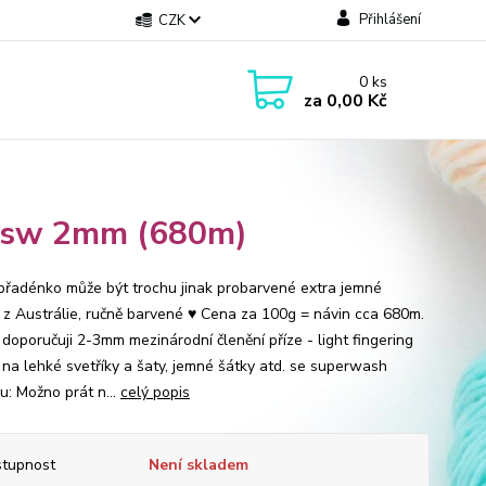
Přihlášení
CZK
0
ks
za
0,00 Kč
e sw 2mm (680m)
přadénko může být trochu jinak probarvené extra jemné
 z Austrálie, ručně barvené ♥ Cena za 100g = návin cca 680m.
e doporučuji 2-3mm mezinárodní členění příze - light fingering
 na lehké svetříky a šaty, jemné šátky atd. se superwash
u: Možno prát n...
celý popis
tupnost
Není skladem