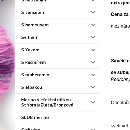
S hedvábím
extra je
S tencelem
Cena za 
S bambusem
mezinárod
Se lnem
S Yakem
Skvělé n
S kašmírem
se supe
S mohérem ♥
Podrobný
S alpakou
Merino s efektní nitkou
Orientačn
Stříbrná/Zlatá/Bronzová
SLUB merino
svetr vel