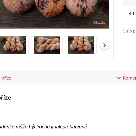
/
ks
Číslo p
 příze
Komen
říze
adénko může být trochu jinak probarvené