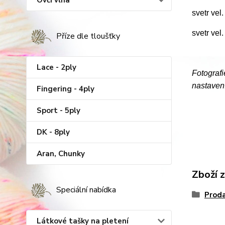
Ovčí vlna
svetr vel
svetr vel
Příze dle tloušťky
Lace - 2ply
Fotografi
nastavení
Fingering - 4ply
Sport - 5ply
DK - 8ply
Aran, Chunky
Zboží 
Speciální nabídka
Proda
Látkové tašky na pletení