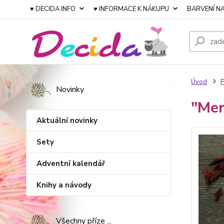
♥ DECIDA INFO
♥ INFORMACE K NÁKUPU
BARVENÍ NA
Úvod
P
Novinky
"Mer
Aktuální novinky
Sety
Adventní kalendář
Knihy a návody
Všechny příze ...