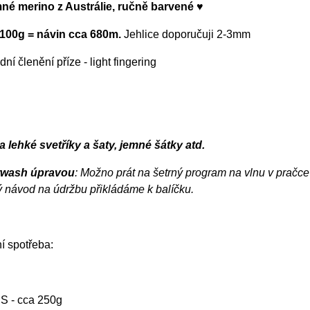
mné merino z Austrálie, ručně barvené ♥
100g = návin cca 680m.
Jehlice doporučuji 2-3mm
ní členění příze - light fingering
a lehké svetříky a šaty, jemné šátky atd.
rwash úpravou
: Možno prát na šetrný program na vlnu v pračce 
 návod na údržbu přikládáme k balíčku.
í spotřeba:
. S - cca 250g