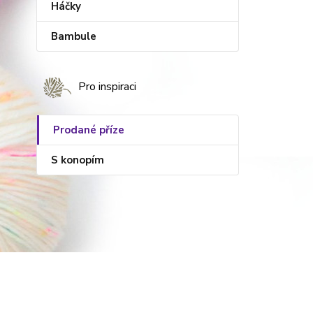
Háčky
Bambule
Pro inspiraci
Prodané příze
S konopím