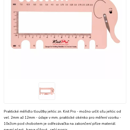
Praktické měřidlo tloušťky jehlic zn. Knit Pro - možno určit sílu jehlic od
vel. 2mm až 12mm - údaje v mm, praktické okénko pro měření vzorku -
10x3cm pod chobotem je odřezávačka na zakončení příze materiál
pevný plast barva růžová
celý popis