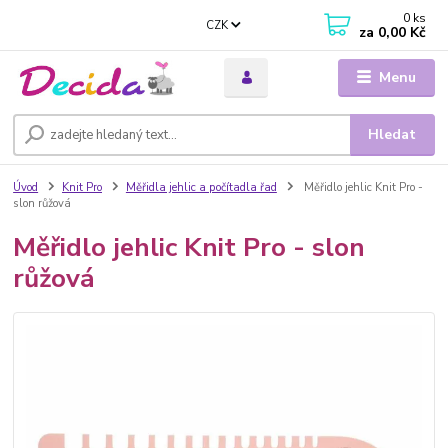
0
ks
CZK
za
0,00 Kč
Menu
Hledat
Úvod
Knit Pro
Měřidla jehlic a počítadla řad
Měřidlo jehlic Knit Pro -
slon růžová
Měřidlo jehlic Knit Pro - slon
růžová