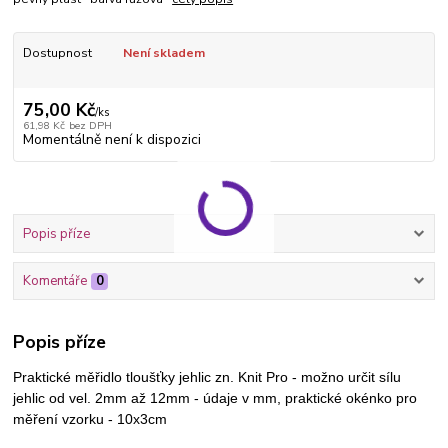
Dostupnost
Není skladem
75,00 Kč
/
ks
61,98 Kč
bez DPH
Momentálně není k dispozici
Popis příze
Komentáře
0
Popis příze
Praktické měřidlo tloušťky jehlic zn. Knit Pro - možno určit sílu
jehlic od vel. 2mm až 12mm - údaje v mm, praktické okénko pro
měření vzorku - 10x3cm