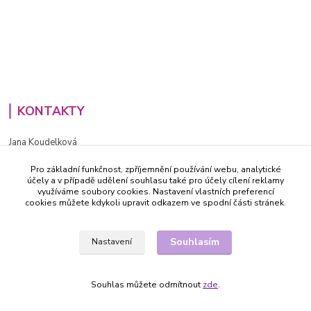
KONTAKTY
Jana Koudelková
+420734186543
Pro základní funkčnost, zpříjemnění používání webu, analytické
PO - PÁ (8-16h)
účely a v případě udělení souhlasu také pro účely cílení reklamy
využíváme soubory cookies. Nastavení vlastních preferencí
info@decida.cz
cookies můžete kdykoli upravit odkazem ve spodní části stránek.
Souhlasím
Nastavení
Souhlas můžete odmítnout
zde
.
Vytvořeno na
Eshop-rychle.cz