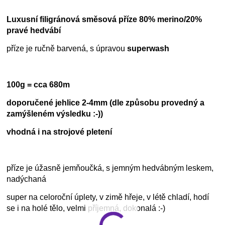
Luxusní filigránová směsová příze 80% merino/20%
pravé hedvábí
příze je ručně barvená, s úpravou
superwash
100g = cca 680m
doporučené jehlice 2-4mm (dle způsobu provedný a
zamýšleném výsledku :-))
vhodná i na strojové pletení
příze je úžasně jemňoučká, s jemným hedvábným leskem,
nadýchaná
super na celoroční úplety, v zimě hřeje, v létě chladí, hodí
se i na holé tělo, velmi příjemná, dokonalá :-)