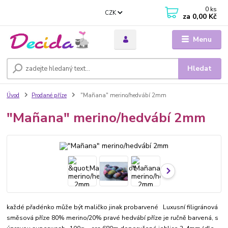
0
ks
CZK
za
0,00 Kč
Menu
Hledat
Úvod
Prodané příze
"Mañana" merino/hedvábí 2mm
"Mañana" merino/hedvábí 2mm
každé přadénko může být maličko jinak probarvené Luxusní filigránová
směsová příze 80% merino/20% pravé hedvábí příze je ručně barvená, s