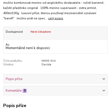
možno kombinovat merino od anglického dodavatele - ručně barvené,
každé přadénko originál 100% merino superwash - extra jemné,
400m/100g luxusní příze, kterou používají mezinárodně uznávaní
"barvíři" možno prát na spec...
celý popis
Dostupnost
Není skladem
/
ks
Momentálně není k dispozici
Číslo produktu:
M400-014
Výrobce:
Decida
Popis příze
Komentáře
0
Popis příze