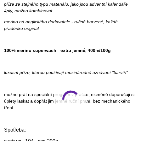
příze ze stejného typu materiálu, jako jsou adventní kalendáře
4ply, možno kombinovat
merino od anglického dodavatele - ručně barvené, každé
přadénko originál
100% merino superwash - extra jemné, 400m/100g
luxusní příze, kterou používají mezinárodně uznávaní "barvíři"
možno prát na speciální program v pračce, nicméně doporučuji si
úplety laskat a dopřát jim jemné ruční praní, bez mechanického
tření
Spotřeba: