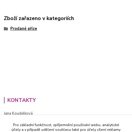
Zboží zařazeno v kategoriích
Prodané příze
KONTAKTY
Jana Koudelková
+420734186543
Pro základní funkčnost, zpříjemnění používání webu, analytické
PO - PÁ (8-16h)
účely a v případě udělení souhlasu také pro účely cílení reklamy