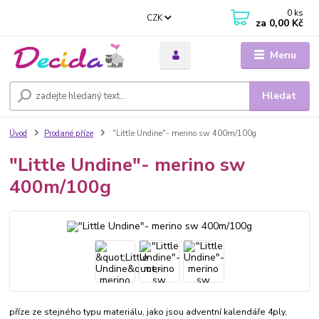
0
ks
CZK
za
0,00 Kč
Menu
Hledat
Úvod
Prodané příze
"Little Undine"- merino sw 400m/100g
"Little Undine"- merino sw
400m/100g
příze ze stejného typu materiálu, jako jsou adventní kalendáře 4ply,