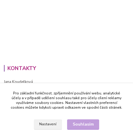
KONTAKTY
Jana Koudelková
+420734186543
Pro základní funkčnost, zpříjemnění používání webu, analytické
PO - PÁ (8-16h)
účely a v případě udělení souhlasu také pro účely cílení reklamy
využíváme soubory cookies. Nastavení vlastních preferencí
info@decida.cz
cookies můžete kdykoli upravit odkazem ve spodní části stránek.
Souhlasím
Nastavení