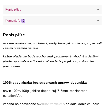
Popis příze
Komentáře
0
Popis příze
úžasně jemňoučká, ňuchňavá, nadýchaná jako obláček, super soft
- velmi příjemná na tělo
každé přadénko bude trochu jinak probarvené, vhodné s dalšími
přadénky z kolekce "Lesní víla" na fade projekty s postupným
přechodem
100% baby alpaka bez superwash úpravy, dvounitka
návin 100m/100g, jehlice doporučuji 7-8mm, mezinárodní
označení Aran
vhodná na nadýchané svetříky, vestičky a na další doplňky - šály,