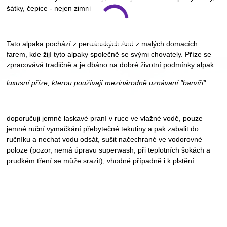
šátky, čepice - nejen zimní
Tato alpaka pochází z peruánských And z malých domacích
farem, kde žijí tyto alpaky společně se svými chovately. Příze se
zpracovává tradičně a je dbáno na dobré životní podmínky alpak.
luxusní příze, kterou používají mezinárodně uznávaní "barvíři"
doporučuji jemné laskavé praní v ruce ve vlažné vodě, pouze
jemné ruční vymačkání přebytečné tekutiny a pak zabalit do
ručníku a nechat vodu odsát, sušit načechrané ve vodorovné
poloze (pozor, nemá úpravu superwash, při teplotních šokách a
prudkém tření se může srazit), vhodné případně i k plstění