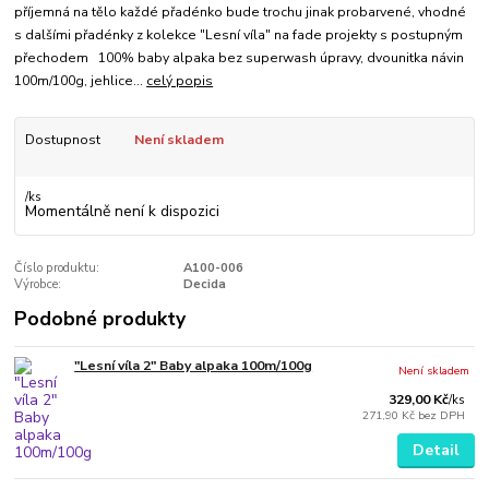
příjemná na tělo každé přadénko bude trochu jinak probarvené, vhodné
s dalšími přadénky z kolekce "Lesní víla" na fade projekty s postupným
přechodem 100% baby alpaka bez superwash úpravy, dvounitka návin
100m/100g, jehlice...
celý popis
Dostupnost
Není skladem
/
ks
Momentálně není k dispozici
Číslo produktu:
A100-006
Výrobce:
Decida
Podobné produkty
"Lesní víla 2" Baby alpaka 100m/100g
Není skladem
329,00 Kč
/
ks
271,90 Kč
bez DPH
Detail