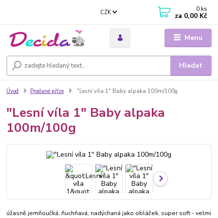
0
ks
CZK
za
0,00 Kč
Menu
Hledat
Úvod
Prodané příze
"Lesní víla 1" Baby alpaka 100m/100g
"Lesní víla 1" Baby alpaka
100m/100g
úžasně jemňoučká, ňuchňavá, nadýchaná jako obláček, super soft - velmi