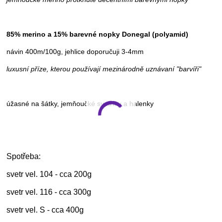
85% merino a 15% barevné nopky Donegal (polyamid)
návin 400m/100g, jehlice doporučuji 3-4mm
luxusní příze, kterou používají mezinárodně uznávaní "barvíři"
úžasné na šátky, jemňoučké svetříky a halenky
Spotřeba:
svetr vel. 104 - cca 200g
svetr vel. 116 - cca 300g
svetr vel. S - cca 400g