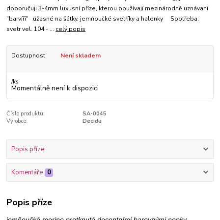
doporučuji 3-4mm luxusní příze, kterou používají mezinárodně uznávaní
"barvíři" úžasné na šátky, jemňoučké svetříky a halenky Spotřeba:
svetr vel. 104 - ...
celý popis
Dostupnost
Není skladem
/
ks
Momentálně není k dispozici
Číslo produktu:
SA-0045
Výrobce:
Decida
Popis příze
Komentáře
0
Popis příze
jemňoučké merino protknuté decentními barevnými nopky