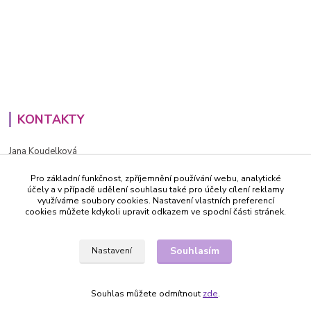
KONTAKTY
Jana Koudelková
+420734186543
Pro základní funkčnost, zpříjemnění používání webu, analytické
PO - PÁ (8-16h)
účely a v případě udělení souhlasu také pro účely cílení reklamy
využíváme soubory cookies. Nastavení vlastních preferencí
info@decida.cz
cookies můžete kdykoli upravit odkazem ve spodní části stránek.
Souhlasím
Nastavení
Souhlas můžete odmítnout
zde
.
Vytvořeno na
Eshop-rychle.cz