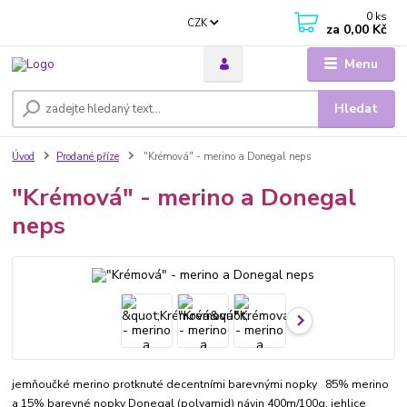
0
ks
CZK
za
0,00 Kč
Menu
Hledat
Úvod
Prodané příze
"Krémová" - merino a Donegal neps
"Krémová" - merino a Donegal
neps
jemňoučké merino protknuté decentními barevnými nopky 85% merino
a 15% barevné nopky Donegal (polyamid) návin 400m/100g, jehlice