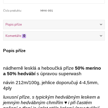
Číslo produktu:
MH4-001
Popis příze
Komentáře
0
Popis příze
nádherně lesklá a heboučká příze
50% merino
a 50% hedvábí
s úpravou superwash
návin 212m/100g, jehlice doporučuji 4-4,5mm,
4ply
luxusní příze, s typickým hedvábným leskem a
jemným hedvábným chmířím ♥ i při častém