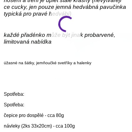
nošení a tření je úplet stále krásný (nevytvářejí
ce cucky, jen pouze jemná hedvábná pavučinka
typická pro pravé hedvábí)
každé přadénko může být jinak probarvené,
limitovaná nabídka
úžasné na šátky, jemňoučké svetříky a halenky
Spotřeba:
Spotřeba:
čepice pro dospělé - cca 80g
návleky (2ks 33x20cm) - cca 100g