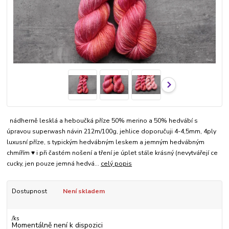
nádherně lesklá a heboučká příze 50% merino a 50% hedvábí s
úpravou superwash návin 212m/100g, jehlice doporučuji 4-4,5mm, 4ply
luxusní příze, s typickým hedvábným leskem a jemným hedvábným
chmířím ♥ i při častém nošení a tření je úplet stále krásný (nevytvářejí ce
cucky, jen pouze jemná hedvá...
celý popis
Dostupnost
Není skladem
/
ks
Momentálně není k dispozici