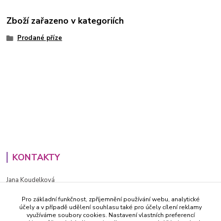
Zboží zařazeno v kategoriích
Prodané příze
KONTAKTY
Jana Koudelková
+420734186543
Pro základní funkčnost, zpříjemnění používání webu, analytické
PO - PÁ (8-16h)
účely a v případě udělení souhlasu také pro účely cílení reklamy
využíváme soubory cookies. Nastavení vlastních preferencí
info@decida.cz