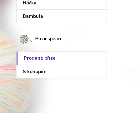
Háčky
Bambule
Pro inspiraci
Prodané příze
S konopím