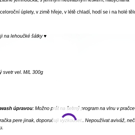
celoroční úplety, v zimě hřeje, v létě chladí, hodí se i na holé tě
ji na lehoučké šátky ♥
 svetr vel. M/L 300g
rwash úpravou
: Možno prát na šetrný program na vlnu v pračc
račka pere jinak, doporučuji vyzkoušet.. Nepoužívat aviváž, n
u.