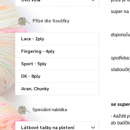
Ovčí vlna
super na 
Příze dle tloušťky
doporuču
Lace - 2ply
Fingering - 4ply
spotřeba:
Sport - 5ply
slaboučký
DK - 8ply
Aran, Chunky
se supe
Speciální nabídka
- každá p
do balíčk
Látkové tašky na pletení