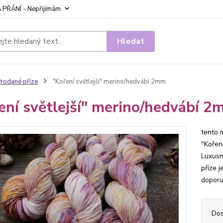
 PŘÁNÍ - Nepřijímám
Hledat
rodané příze
"Koření světlejší" merino/hedvábí 2mm
ení světlejší" merino/hedvábí 
tento 
"Kořen
Luxusn
příze 
doporu
Dos