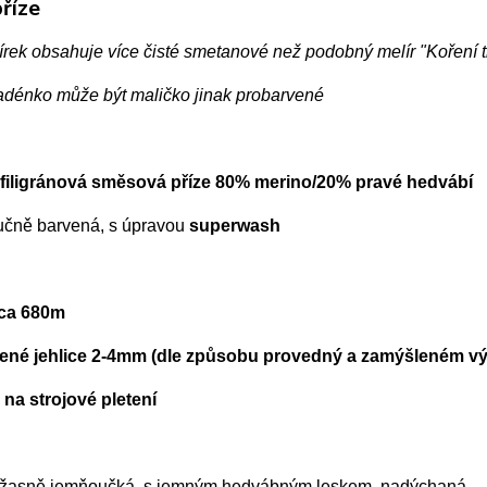
říze
írek obsahuje více čisté smetanové než podobný melír "Koření 
adénko může být maličko jinak probarvené
filigránová směsová příze 80% merino/20% pravé hedvábí
ručně barvená, s úpravou
superwash
cca 680m
né jehlice 2-4mm (dle způsobu provedný a zamýšleném výs
 na strojové pletení
 úžasně jemňoučká, s jemným hedvábným leskem, nadýchaná