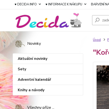
♥ DECIDA INFO
♥ INFORMACE K NÁKUPU
BARVENÍ NA
Úvod
P
Novinky
"Koř
Aktuální novinky
Sety
Adventní kalendář
Knihy a návody
Všechny příze ...