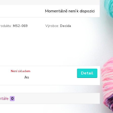
Momentálně není k dispozici
roduktu:
MS2-069
Výrobce:
Decida
Není skladem
Detail
/
ks
táře
0