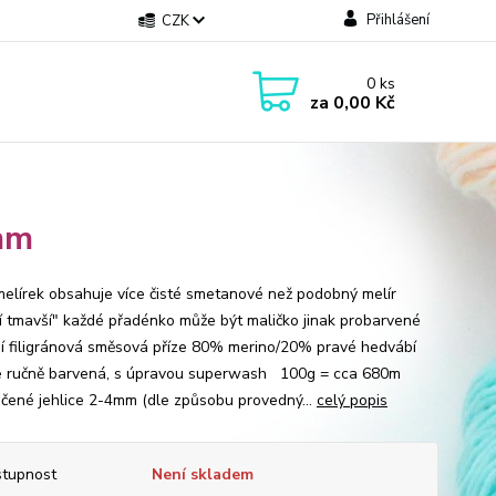
Přihlášení
CZK
0
ks
za
0,00 Kč
2mm
melírek obsahuje více čisté smetanové než podobný melír
í tmavší" každé přadénko může být maličko jinak probarvené
í filigránová směsová příze 80% merino/20% pravé hedvábí
je ručně barvená, s úpravou superwash 100g = cca 680m
čené jehlice 2-4mm (dle způsobu provedný...
celý popis
tupnost
Není skladem