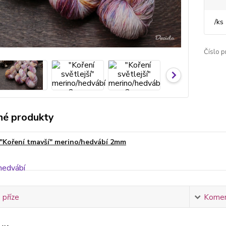
/
ks
Číslo p
é produkty
"Koření tmavší" merino/hedvábí 2mm
 příze
Komen