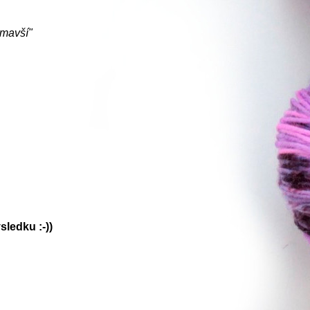
tmavší"
ledku :-))