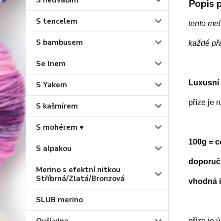
S hedvábím
Popis p
S tencelem
tento mel
S bambusem
každé př
Se lnem
Luxusní 
S Yakem
příze je 
S kašmírem
S mohérem ♥
100g = 
S alpakou
doporuče
Merino s efektní nitkou
Stříbrná/Zlatá/Bronzová
vhodná i
SLUB merino
příze je