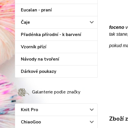
Eucalan - praní
Čaje
foceno
v
Přadénka přírodní - k barvení
tak stane
pokud má
Vzorník přízí
Návody na tvoření
Dárkové poukazy
Galanterie podle značky
Knit Pro
Zboží 
ChiaoGoo