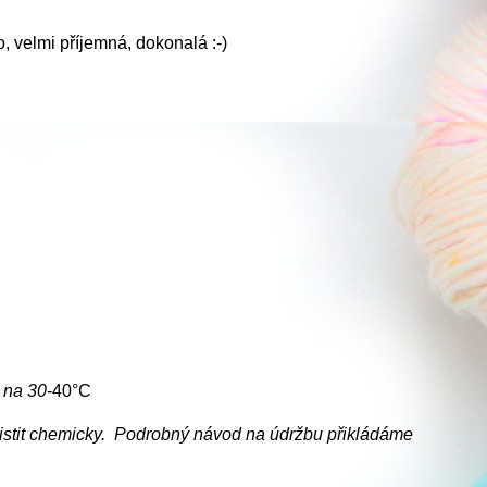
lo, velmi příjemná, dokonalá :-)
e na
30
-40°C
ečistit chemicky. Podrobný návod na údržbu přikládáme