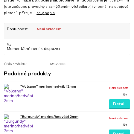
přadénko může být trochu jinak probarvené doporučené jehlice 2-4mm
(dle způsobu provedný a zamýšleném výsledku :-)) vhodná i na strojové
pletení příze je ...
celý popis
Dostupnost
Není skladem
/
ks
Momentálně není k dispozici
Číslo produktu:
MS2-108
Podobné produkty
"Volcano" merino/hedvábí 2mm
Není skladem
/
ks
Detail
"Burgundy" merino/hedvábí 2mm
Není skladem
/
ks