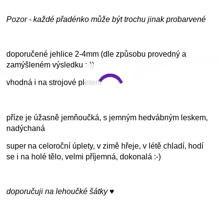
Pozor - každé přadénko může být trochu jinak probarvené
doporučené jehlice 2-4mm (dle způsobu provedný a
zamýšleném výsledku :-))
vhodná i na strojové pletení
příze je úžasně jemňoučká, s jemným hedvábným leskem,
nadýchaná
super na celoroční úplety, v zimě hřeje, v létě chladí, hodí
se i na holé tělo, velmi příjemná, dokonalá :-)
doporučuji na lehoučké šátky ♥