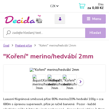
0
ks
CZK
za
0,00 Kč
Menu
Hledat
Úvod
Prodané příze
"Koření" merino/hedvábí 2mm
"Koření" merino/hedvábí 2mm
Luxusní filigránová směsová příze 80% merino/20% hedvábí 100g = cca
680m s úpravou superwash, příze je ručně barvená Pozor - každé