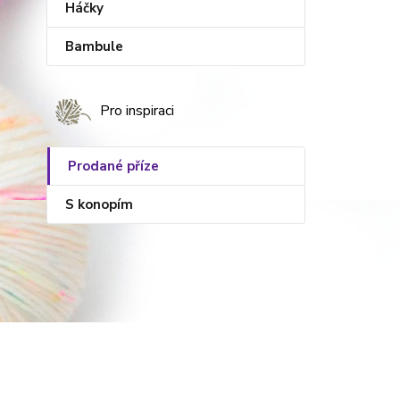
Háčky
Bambule
Pro inspiraci
Prodané příze
S konopím