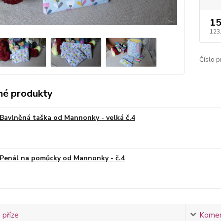
15
123
Číslo p
é produkty
Bavlněná taška od Mannonky - velká č.4
Penál na pomůcky od Mannonky - č.4
 příze
Komen