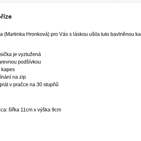
říze
 (Martinka Hronková) pro Vás s láskou ušila tuto bavlněnou ka
sička je vyztužená
arevnou podšívkou
 kapes
ínání na zip
 prát v pračce na 30 stupňů
ca: šířka 11cm x výška 9cm