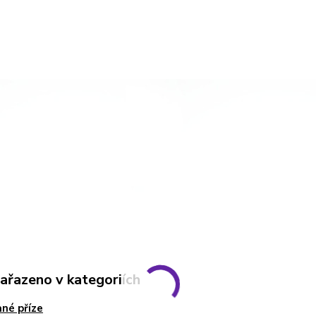
zařazeno v kategoriích
né příze