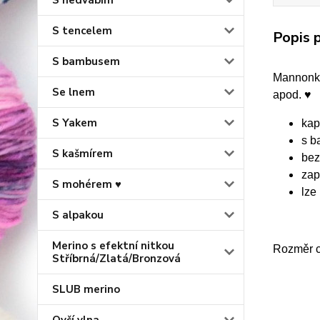
S hedvábím
S tencelem
Popis p
S bambusem
Mannonka
Se lnem
apod. ♥
S Yakem
kap
s b
S kašmírem
bez
zap
S mohérem ♥
lze
S alpakou
Merino s efektní nitkou
Rozměr c
Stříbrná/Zlatá/Bronzová
SLUB merino