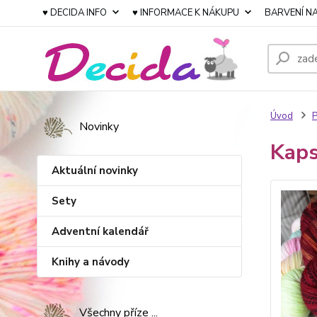
♥ DECIDA INFO
♥ INFORMACE K NÁKUPU
BARVENÍ NA
Úvod
P
Novinky
Kaps
Aktuální novinky
Sety
Adventní kalendář
Knihy a návody
Všechny příze ...