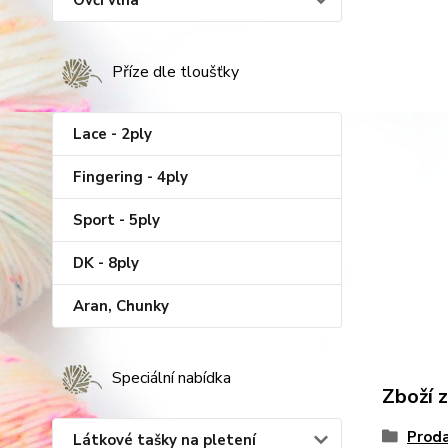
Ovčí vlna
Příze dle tloušťky
Lace - 2ply
Fingering - 4ply
Sport - 5ply
DK - 8ply
Aran, Chunky
Speciální nabídka
Zboží 
Proda
Látkové tašky na pletení