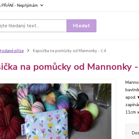
 PŘÁNÍ - Nepřijímám
Hledat
rodané příze
Kapsička na pomůcky od Mannonky - č.4
ička na pomůcky od Mannonky - 
Mannon
bavlně
apod. 
zapíná
11c
Dos