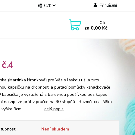
Přihlášení
CZK
0
ks
za
0,00 Kč
č.4
ka (Martinka Hronková) pro Vás s láskou ušila tuto
nou kapsičku na drobnosti a pletací pomůcky -značkovače
♥ kapsička je vyztužená s barevnou podšívkou bez kapes
ní na zip lze prát v pračce na 30 stupňů Rozměr cca: šířka
m x výška 9cm
celý popis
tupnost
Není skladem