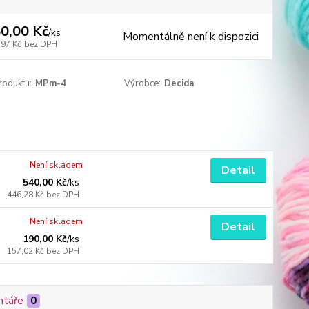
0,00 Kč
/
ks
Momentálně není k dispozici
,97 Kč
bez DPH
roduktu:
MPm-4
Výrobce:
Decida
Není skladem
Detail
540,00 Kč
/
ks
446,28 Kč
bez DPH
Není skladem
Detail
190,00 Kč
/
ks
157,02 Kč
bez DPH
táře
0