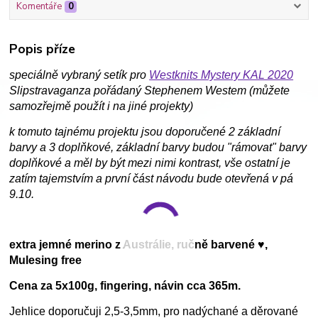
Komentáře
0
Popis příze
speciálně vybraný setík pro
Westknits Mystery KAL 2020
Slipstravaganza pořádaný Stephenem Westem (můžete
samozřejmě použít i na jiné projekty)
k tomuto tajnému projektu jsou doporučené 2 základní
barvy a 3 doplňkové, základní barvy budou "rámovat" barvy
doplňkové a měl by být mezi nimi kontrast, vše ostatní je
zatím tajemstvím a první část návodu bude otevřená v pá
9.10.
extra jemné merino z Austrálie, ručně barvené ♥,
Mulesing free
Cena za 5x100g, fingering, návin cca 365m.
Jehlice doporučuji 2,5-3,5mm, pro nadýchané a děrované