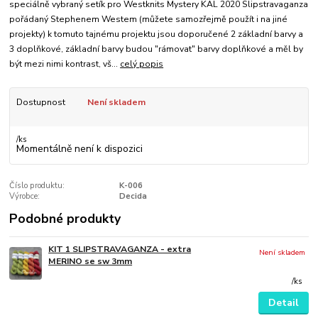
speciálně vybraný setík pro Westknits Mystery KAL 2020 Slipstravaganza
pořádaný Stephenem Westem (můžete samozřejmě použít i na jiné
projekty) k tomuto tajnému projektu jsou doporučené 2 základní barvy a
3 doplňkové, základní barvy budou "rámovat" barvy doplňkové a měl by
být mezi nimi kontrast, vš...
celý popis
Dostupnost
Není skladem
/
ks
Momentálně není k dispozici
Číslo produktu:
K-006
Výrobce:
Decida
Podobné produkty
KIT 1 SLIPSTRAVAGANZA - extra
Není skladem
MERINO se sw 3mm
/
ks
Detail