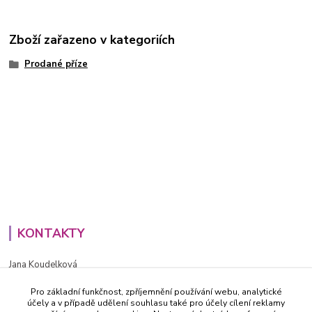
Zboží zařazeno v kategoriích
Prodané příze
KONTAKTY
Jana Koudelková
+420734186543
Pro základní funkčnost, zpříjemnění používání webu, analytické
PO - PÁ (8-16h)
účely a v případě udělení souhlasu také pro účely cílení reklamy