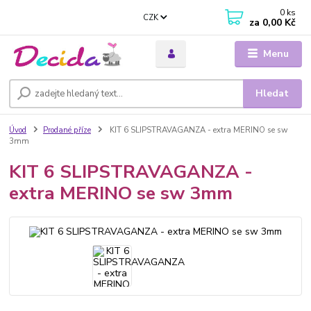
0
ks
CZK
za
0,00 Kč
Menu
Hledat
Úvod
Prodané příze
KIT 6 SLIPSTRAVAGANZA - extra MERINO se sw
3mm
KIT 6 SLIPSTRAVAGANZA -
extra MERINO se sw 3mm