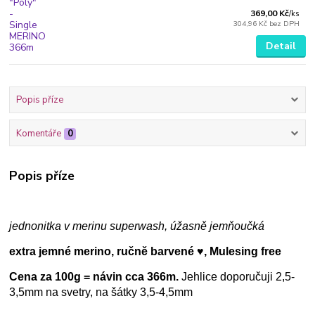
369,00 Kč
/
ks
304,96 Kč
bez DPH
Detail
Popis příze
Komentáře
0
Popis příze
jednonitka v merinu superwash, úžasně jemňoučká
extra jemné merino, ručně barvené ♥, Mulesing free
Cena za 100g = návin cca 366m.
Jehlice doporučuji 2,5-
3,5mm na svetry, na šátky 3,5-4,5mm