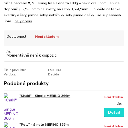
ručně barvené ♥, Mulesing free Cena za 100g = návin cca 366m. Jehlice
doporučuji 2,5-3,5mm na svetry, na šátky 3,5-4,5mm Skvělé na lehké
svetříky a šaty, jemné šátky, nákrčníky, šály jemné dečky... se superwash
úpra...
celý popis
Dostupnost
Není skladem
/
ks
Momentálně není k dispozici
Číslo produktu:
ES3-041
Výrobce:
Decida
Podobné produkty
"Khaki" - Single MERINO 366m
Není skladem
/
ks
Detail
"Poly" - Single MERINO 366m
Není skladem