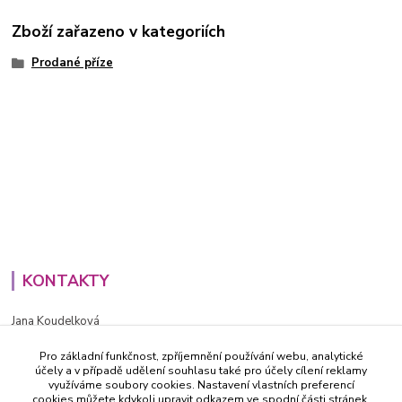
Zboží zařazeno v kategoriích
Prodané příze
KONTAKTY
Jana Koudelková
+420734186543
Pro základní funkčnost, zpříjemnění používání webu, analytické
PO - PÁ (8-16h)
účely a v případě udělení souhlasu také pro účely cílení reklamy
využíváme soubory cookies. Nastavení vlastních preferencí
info@decida.cz
cookies můžete kdykoli upravit odkazem ve spodní části stránek.