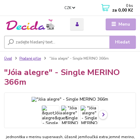
0
ks
CZK
za
0,00 Kč
Menu
Hledat
Úvod
Prodané příze
"Jóia alegre" - Single MERINO 366m
"Jóia alegre" - Single MERINO
366m
jednonitka v merinu superwash, úžasně jemňoučká extra jemné merino,