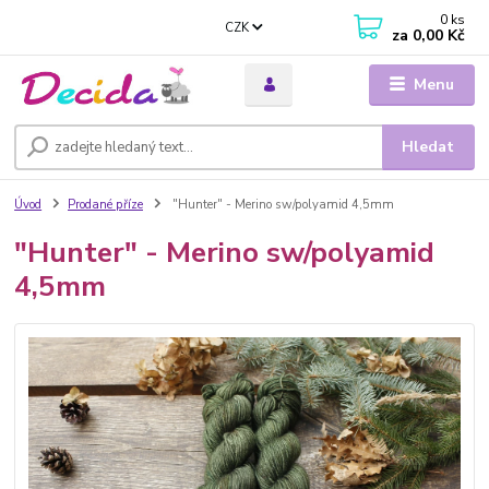
0
ks
CZK
za
0,00 Kč
Menu
Hledat
Úvod
Prodané příze
"Hunter" - Merino sw/polyamid 4,5mm
"Hunter" - Merino sw/polyamid
4,5mm