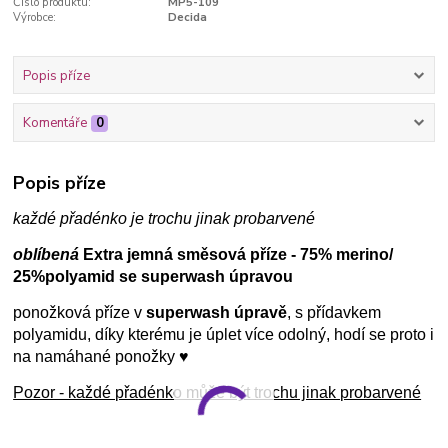
Číslo produktu:
MP5-109
Výrobce:
Decida
Popis příze
Komentáře
0
Popis příze
každé přadénko je trochu jinak probarvené
oblíbená
Extra jemná směsová příze - 75% merino/
25%polyamid se superwash úpravou
ponožková příze v
superwash úpravě
, s přídavkem
polyamidu, díky kterému je úplet více odolný, hodí se proto i
na namáhané ponožky ♥
Pozor - každé přadénko může být trochu jinak probarvené