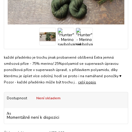
každé přadénko je trochu jinak probarvené oblíbená Extra jemná
směsová příze - 75% merino/ 25%polyamid se superwash úpravou
ponožková příze v superwash úpravě, s přídavkem polyamidu, díky
kterému je úplet více odolný, hodí se proto i na namáhané ponožky ♥
Pozor - každé přadénko může být trochu j...
celý popis
Dostupnost
Není skladem
/
ks
Momentálně není k dispozici