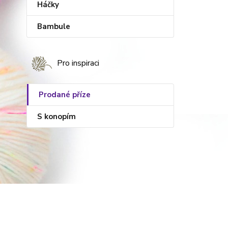
Háčky
Bambule
Pro inspiraci
Prodané příze
S konopím