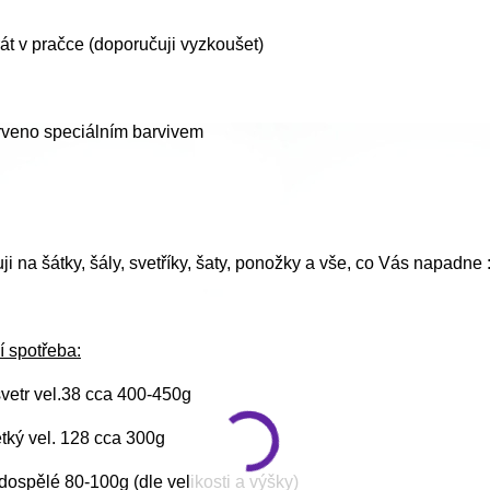
t v pračce (doporučuji vyzkoušet)
rveno speciálním barvivem
i na šátky, šály, svetříky, šaty, ponožky a vše, co Vás napadne :
í spotřeba:
vetr vel.38 cca 400-450g
ětký vel. 128 cca 300g
ospělé 80-100g (dle velikosti a výšky)