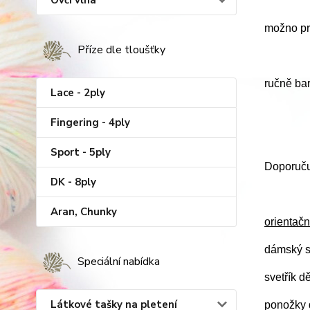
Ovčí vlna
možno prá
Příze dle tloušťky
ručně ba
Lace - 2ply
Fingering - 4ply
Sport - 5ply
Doporučuj
DK - 8ply
Aran, Chunky
orientačn
dámský s
Speciální nabídka
svetřík d
Látkové tašky na pletení
ponožky d