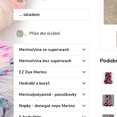
... skladem
Příze dle složení
Merino/vlna se superwash
Podobn
Merino/vlna bez superwash
EZ Dye Merino
Hedvábí a buret
Merino/polyamid - ponožkovky
Nopky - donegal neps Merino