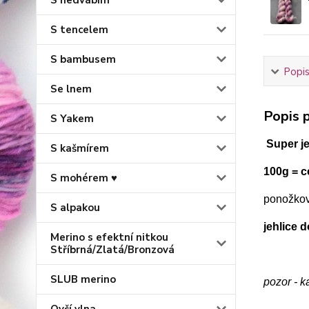
S hedvábím
S tencelem
S bambusem
Popis
Se lnem
Popis p
S Yakem
Super j
S kašmírem
100g = 
S mohérem ♥
ponožkov
S alpakou
jehlice 
Merino s efektní nitkou
Stříbrná/Zlatá/Bronzová
SLUB merino
pozor - 