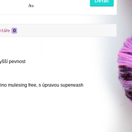
Detail
/
ks
táře
0
yšší pevnost
ino mulesing free, s úpravou superwash