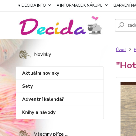
♥ DECIDA INFO
♥ INFORMACE K NÁKUPU
BARVENÍ NA
Úvod
P
Novinky
"Hot
Aktuální novinky
Sety
Adventní kalendář
Knihy a návody
Všechny příze ...