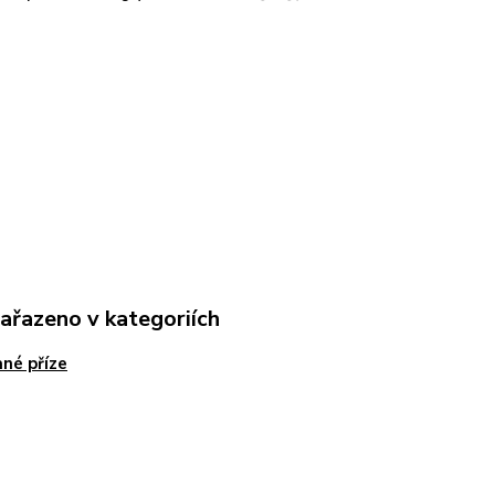
zařazeno v kategoriích
né příze