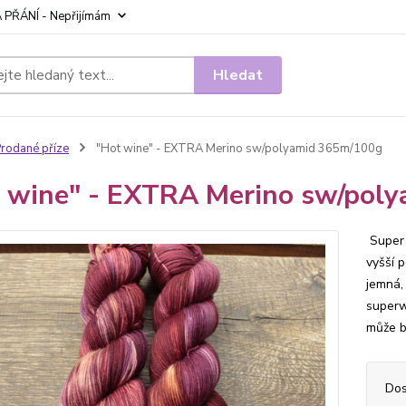
 PŘÁNÍ - Nepřijímám
Hledat
rodané příze
"Hot wine" - EXTRA Merino sw/polyamid 365m/100g
 wine" - EXTRA Merino sw/pol
Super 
vyšší 
jemná,
superw
může b
Dos