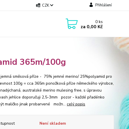
Přihlášení
CZK
0
ks
za
0,00 Kč
yamid 365m/100g
jemná směsová příze - 75% jemné merino/ 25%polyamid pro
pevnost 100g = cca 365m ponožková příze německého výrobce,
 nadýchaná, australské merino mulesing free, s úpravou
ash jehlice doporučuji 2,5-3mm pozor - každé přadénko
ýt maličko jinak probarvené možn...
celý popis
tupnost
Není skladem