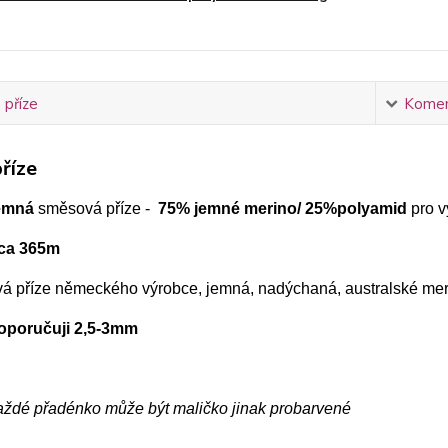
 příze
Komen
říze
emná
směsová příze -
75% jemné merino/ 25%polyamid
pro v
cca 365m
á příze německého výrobce, jemná, nadýchaná, australské mer
doporučuji 2,5-3mm
každé přadénko může být maličko jinak probarvené