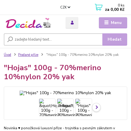
0
ks
CZK
za
0,00 Kč
Menu
Hledat
Úvod
Prodané příze
"Hojas" 100g - 70%merino 10%nylon 20% yak
"Hojas" 100g - 70%merino
10%nylon 20% yak
Novinka ♥ ponožková luxusní příze - trojnitka s pevným zákrutem v