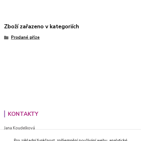
Zboží zařazeno v kategoriích
Prodané příze
KONTAKTY
Jana Koudelková
+420734186543
Pro základní funkčnost, zpříjemnění používání webu, analytické