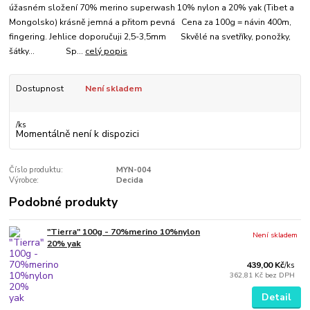
úžasném složení 70% merino superwash 10% nylon a 20% yak (Tibet a
Mongolsko) krásně jemná a přitom pevná Cena za 100g = návin 400m,
fingering. Jehlice doporučuji 2,5-3,5mm Skvělé na svetříky, ponožky,
šátky... Sp...
celý popis
Dostupnost
Není skladem
/
ks
Momentálně není k dispozici
Číslo produktu:
MYN-004
Výrobce:
Decida
Podobné produkty
"Tierra" 100g - 70%merino 10%nylon
Není skladem
20% yak
439,00 Kč
/
ks
362,81 Kč
bez DPH
Detail