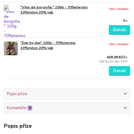
"Vino de borgoña " 100g - 70%merino
Není skladem
10%nylon 20% yak
/
ks
Detail
"Day by day" 100g - 70%merino
Není skladem
10%nylon 20% yak
439,00 Kč
/
ks
362,81 Kč
bez DPH
Detail
Popis příze
Komentáře
0
Popis příze