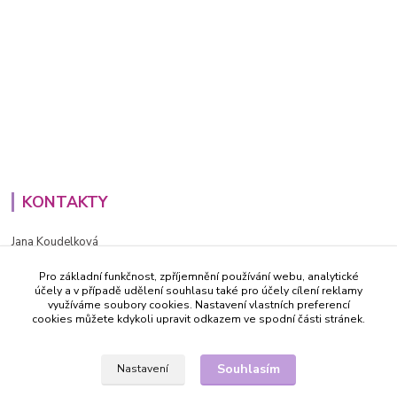
KONTAKTY
Jana Koudelková
+420734186543
Pro základní funkčnost, zpříjemnění používání webu, analytické
PO - PÁ (8-16h)
účely a v případě udělení souhlasu také pro účely cílení reklamy
využíváme soubory cookies. Nastavení vlastních preferencí
info@decida.cz
cookies můžete kdykoli upravit odkazem ve spodní části stránek.
Souhlasím
Nastavení