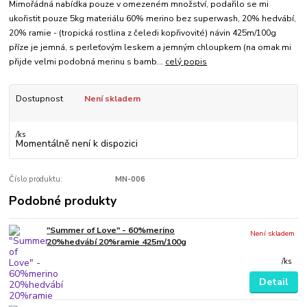
Mimořádná nabídka pouze v omezeném množství, podařilo se mi
ukořistit pouze 5kg materiálu 60% merino bez superwash, 20% hedvábí,
20% ramie - (tropická rostlina z čeledi kopřivovité) návin 425m/100g
příze je jemná, s perleťovým leskem a jemným chloupkem (na omak mi
přijde velmi podobná merinu s bamb...
celý popis
Dostupnost
Není skladem
/
ks
Momentálně není k dispozici
Číslo produktu:
MN-006
Podobné produkty
"Summer of Love" - 60%merino
Není skladem
20%hedvábí 20%ramie 425m/100g
/
ks
Detail