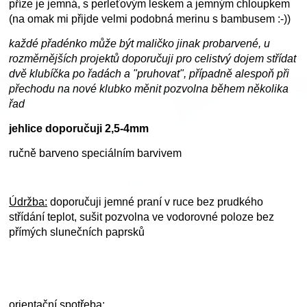
příze je jemná, s perleťovým leskem a jemným chloupkem
(na omak mi přijde velmi podobná merinu s bambusem :-))
každé přadénko může být maličko jinak probarvené, u
rozměrnějších projektů doporučuji pro celistvý dojem střídat
dvě klubíčka po řadách a "pruhovat", případně alespoň při
přechodu na nové klubko měnit pozvolna během několika
řad
jehlice doporučuji 2,5-4mm
ručně barveno speciálním barvivem
Údržba:
doporučuji jemné praní v ruce bez prudkého
střídání teplot, sušit pozvolna ve vodorovné poloze bez
přímých slunečních paprsků
orientační spotřeba: