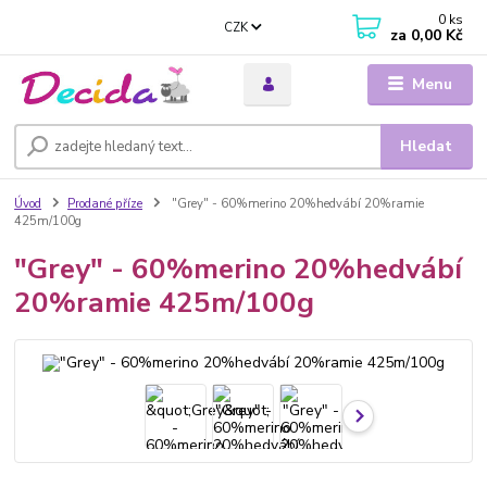
0
ks
CZK
za
0,00 Kč
Menu
Hledat
Úvod
Prodané příze
"Grey" - 60%merino 20%hedvábí 20%ramie
425m/100g
"Grey" - 60%merino 20%hedvábí
20%ramie 425m/100g