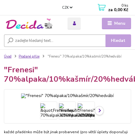
0
ks
CZK
za
0,00 Kč
Menu
Hledat
Úvod
Prodané příze
"Frenesi" 70%alpaka/10%kašmír/20%hedvábí
"Frenesi"
70%alpaka/10%kašmír/20%hedvá
každé přadénko může být jinak probarvené (pro větší úplety doporučuji