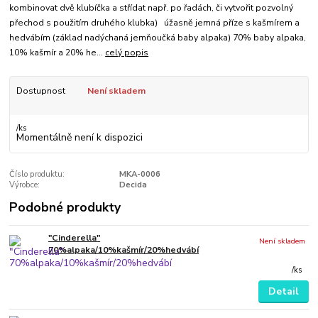
kombinovat dvě klubíčka a střídat např. po řadách, či vytvořit pozvolný
přechod s použitím druhého klubka) úžasně jemná příze s kašmírem a
hedvábím (základ nadýchaná jemňoučká baby alpaka) 70% baby alpaka,
10% kašmír a 20% he...
celý popis
Dostupnost
Není skladem
/
ks
Momentálně není k dispozici
Číslo produktu:
MKA-0006
Výrobce:
Decida
Podobné produkty
"Cinderella"
Není skladem
70%alpaka/10%kašmír/20%hedvábí
/
ks
Detail