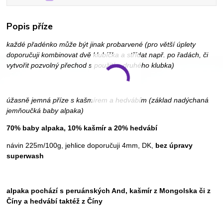
Popis příze
každé přadénko může být jinak probarvené (pro větší úplety
doporučuji kombinovat dvě klubíčka a střídat např. po řadách, či
vytvořit pozvolný přechod s použitím druhého klubka)
úžasně jemná příze s kašmírem a hedvábím (základ nadýchaná
jemňoučká baby alpaka)
70% baby alpaka, 10% kašmír a 20% hedvábí
návin 225m/100g, jehlice doporučuji 4mm, DK,
bez úpravy
superwash
alpaka pochází s peruánských And, kašmír z Mongolska či z
Číny a hedvábí taktéž z Číny