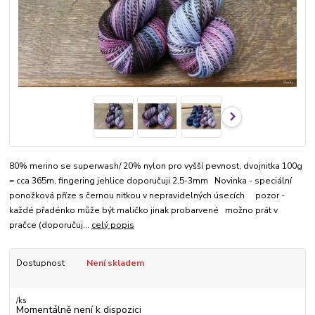
80% merino se superwash/ 20% nylon pro vyšší pevnost, dvojnitka 100g
= cca 365m, fingering jehlice doporučuji 2,5-3mm Novinka - speciální
ponožková příze s černou nitkou v nepravidelných úsecích pozor -
každé přadénko může být maličko jinak probarvené možno prát v
pračce (doporučuj...
celý popis
Dostupnost
Není skladem
/
ks
Momentálně není k dispozici