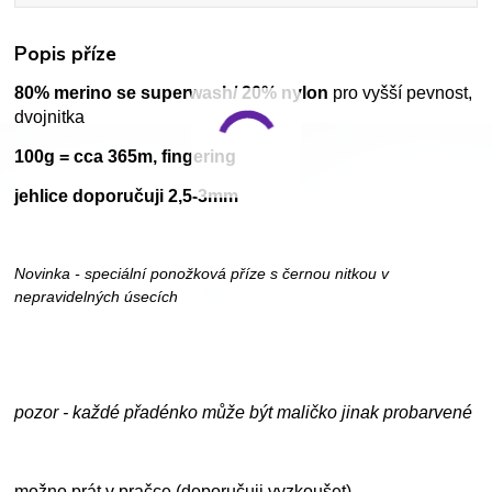
Popis příze
80% merino se superwash/ 20% nylon
pro vyšší pevnost,
dvojnitka
100g = cca 365m, fingering
jehlice doporučuji 2,5-3mm
Novinka - speciální ponožková příze s černou nitkou v
nepravidelných úsecích
pozor - každé přadénko může být maličko jinak probarvené
možno prát v pračce (doporučuji vyzkoušet)