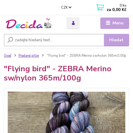
0
ks
CZK
za
0,00 Kč
Menu
Hledat
Úvod
Prodané příze
"Flying bird" - ZEBRA Merino sw/nylon 365m/100g
"Flying bird" - ZEBRA Merino
sw/nylon 365m/100g