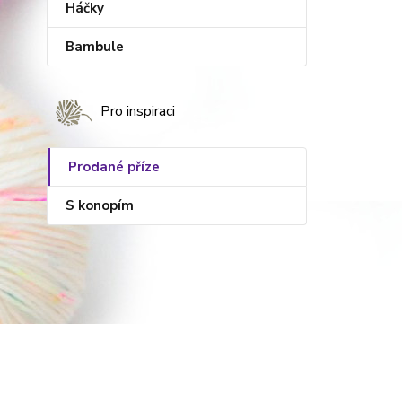
Háčky
Bambule
Pro inspiraci
Prodané příze
S konopím