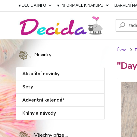
♥ DECIDA INFO
♥ INFORMACE K NÁKUPU
BARVENÍ NA
Úvod
P
Novinky
"Day
Aktuální novinky
Sety
Adventní kalendář
Knihy a návody
Všechny příze ...