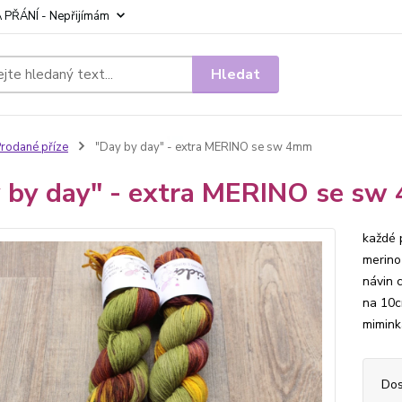
 PŘÁNÍ - Nepřijímám
Hledat
rodané příze
"Day by day" - extra MERINO se sw 4mm
 by day" - extra MERINO se sw
každé 
merino
návin 
na 10cm
miminka
Dos