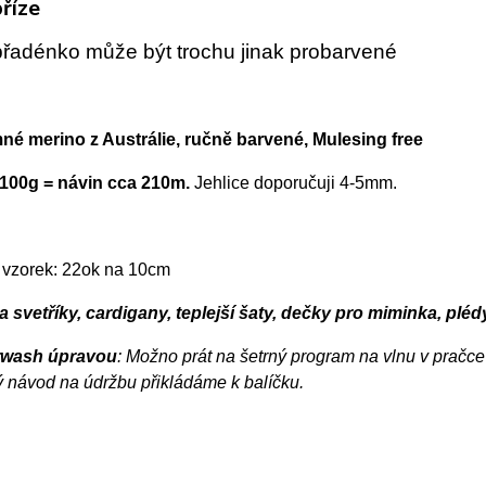
říze
řadénko může být trochu jinak probarvené
mné merino z Austrálie, ručně barvené, Mulesing free
100g = návin cca 210m.
Jehlice doporučuji 4-5mm.
 vzorek: 22ok na 10cm
 svetříky, cardigany, teplejší šaty, dečky pro miminka, plédy,
rwash úpravou
: Možno prát na šetrný program na vlnu v pračce 
 návod na údržbu přikládáme k balíčku.