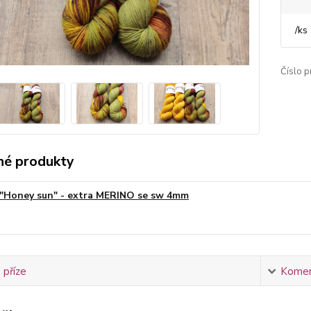
/
ks
Číslo p
é produkty
"Honey sun" - extra MERINO se sw 4mm
 příze
Komen