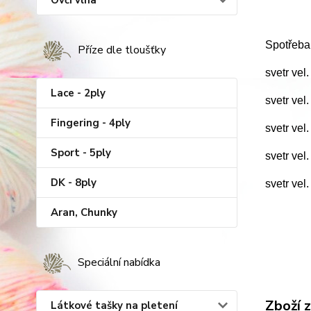
Ovčí vlna
Spotřeba
Příze dle tloušťky
svetr vel
Lace - 2ply
svetr vel
Fingering - 4ply
svetr vel
Sport - 5ply
svetr vel
DK - 8ply
svetr vel
Aran, Chunky
Speciální nabídka
Zboží 
Látkové tašky na pletení