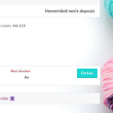
Momentálně není k dispozici
roduktu:
M4-219
Není skladem
Detail
/
ks
táře
0