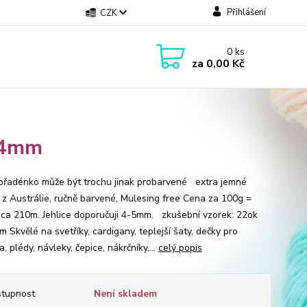
Přihlášení
CZK
0
ks
za
0,00 Kč
 4mm
přadénko může být trochu jinak probarvené extra jemné
 z Austrálie, ručně barvené, Mulesing free Cena za 100g =
cca 210m. Jehlice doporučuji 4-5mm. zkušební vzorek: 22ok
 Skvělé na svetříky, cardigany, teplejší šaty, dečky pro
, plédy, návleky, čepice, nákrčníky,...
celý popis
tupnost
Není skladem