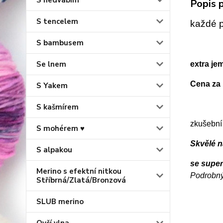
S hedvábím
Popis p
S tencelem
každé p
S bambusem
Se lnem
extra je
Cena za 
S Yakem
S kašmírem
zkušební
S mohérem ♥
Skvělé na
S alpakou
se supe
Merino s efektní nitkou
Podrobný
Stříbrná/Zlatá/Bronzová
SLUB merino