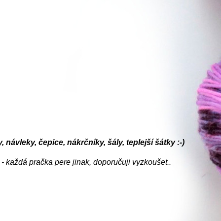
 návleky, čepice, nákrčníky, šály, teplejší šátky :-)
- každá pračka pere jinak, doporučuji vyzkoušet..