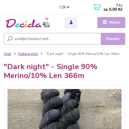
0
ks
CZK
za
0,00 Kč
Menu
Hledat
Úvod
Prodané příze
"Dark night" - Single 90% Merino/10% Len 366m
"Dark night" - Single 90%
Merino/10% Len 366m