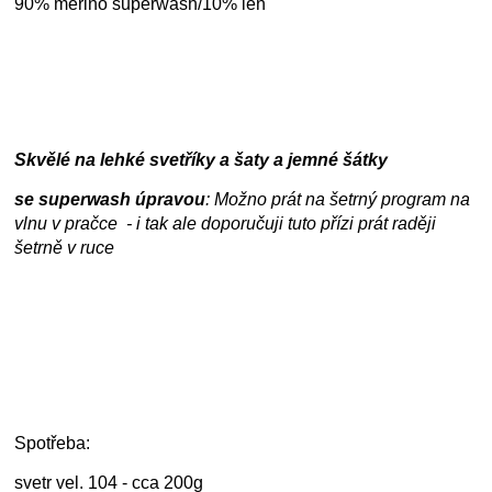
90% merino superwash/10% len
Skvělé na lehké svetříky a šaty a jemné šátky
se superwash úpravou
: Možno prát na šetrný program na
vlnu v pračce - i tak ale doporučuji tuto přízi prát raději
šetrně v ruce
Spotřeba:
svetr vel. 104 - cca 200g