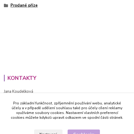
Prodané příze
KONTAKTY
Jana Koudelková
+420734186543
Pro základní funkčnost, zpříjemnění používání webu, analytické
PO - PÁ (8-16h)
účely a v případě udělení souhlasu také pro účely cílení reklamy
využíváme soubory cookies. Nastavení vlastních preferencí
info@decida.cz
cookies můžete kdykoli upravit odkazem ve spodní části stránek.