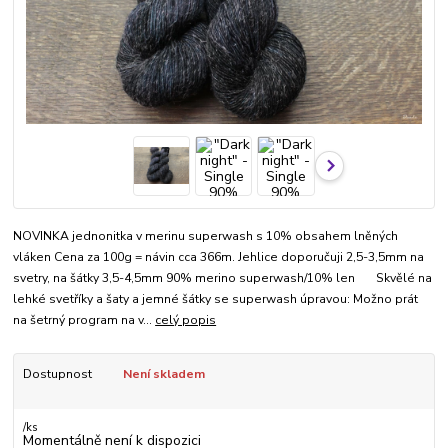
NOVINKA jednonitka v merinu superwash s 10% obsahem lněných
vláken Cena za 100g = návin cca 366m. Jehlice doporučuji 2,5-3,5mm na
svetry, na šátky 3,5-4,5mm 90% merino superwash/10% len Skvělé na
lehké svetříky a šaty a jemné šátky se superwash úpravou: Možno prát
na šetrný program na v...
celý popis
Dostupnost
Není skladem
/
ks
Momentálně není k dispozici