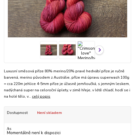
Luxusní směsová příze 80% merino/20% pravé hedvábí příze je ručně
barvená, merino původem z Austrálie, příze má úpravu superwash 100g
= cca 220m jehlice 4-5mm příze je úžasně jemňoučká, s jemným leskem,
nadýchaná super na celoroční úplety, v zimě hřeje, v létě chladí, hodí se i
na holé tělo, v...
celý popis
Dostupnost
Není skladem
/
ks
Momentálně není k dispozici