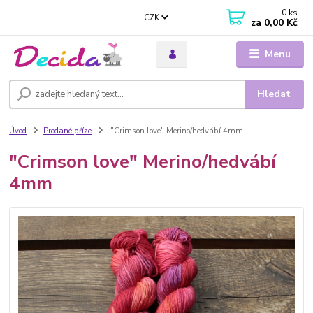
0
ks
CZK
za
0,00 Kč
Menu
Hledat
Úvod
Prodané příze
"Crimson love" Merino/hedvábí 4mm
"Crimson love" Merino/hedvábí
4mm