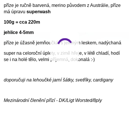
příze je ručně barvená, merino původem z Austrálie, příze
má úpravu
superwash
100g = cca 220m
jehlice 4-5mm
příze je úžasně jemňoučká, s jemným leskem, nadýchaná
super na celoroční úplety, v zimě hřeje, v létě chladí, hodí
se i na holé tělo, velmi příjemná, dokonalá :-)
doporučuji na lehoučké jarní šátky, svetříky, cardigany
Mezinárodní členění přízí - DK/Ligt Worsted/8ply