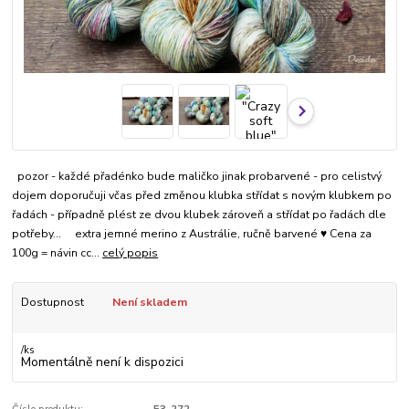
pozor - každé přadénko bude maličko jinak probarvené - pro celistvý
dojem doporučuji včas před změnou klubka střídat s novým klubkem po
řadách - případně plést ze dvou klubek zároveň a střídat po řadách dle
potřeby... extra jemné merino z Austrálie, ručně barvené ♥ Cena za
100g = návin cc...
celý popis
Dostupnost
Není skladem
/
ks
Momentálně není k dispozici