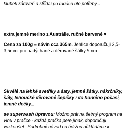
klubek zároveň a střídat po řadách dle potřeby...
extra jemné merino z Austrálie, ručně barvené ♥
Cena za 100g = návin cca 365m.
Jehlice doporučuji 2,5-
3,5mm, pro nadýchané a děrované šátky 5mm
Skvělé na lehké svetříky a šaty, jemné šátky, nákrčníky,
šály, lehoučké děrované čepičky i do horkého počasí,
jemné dečky...
se superwash úpravou
: Možno prát na šetrný program na
vlnu v pračce - každá pračka pere jinak, doporučuji
vyzkoušet.. Podrobný návod na údržbu přikládáme k