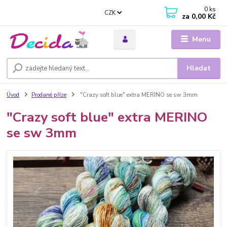
0
ks
CZK
za
0,00 Kč
Menu
Hledat
Úvod
Prodané příze
"Crazy soft blue" extra MERINO se sw 3mm
"Crazy soft blue" extra MERINO
se sw 3mm