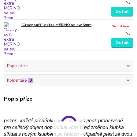
/
ks
Detail
"Crazy soft" extra MERINO se sw 3mm
Není skladem
/
ks
Detail
Popis příze
Komentáře
0
Popis příze
pozor - každé přadénko bude maličko jinak probarvené -
pro celistvý dojem doporučuji včas před změnou klubka
střídat s novým klubkem po řadách - případně plést ze dvou