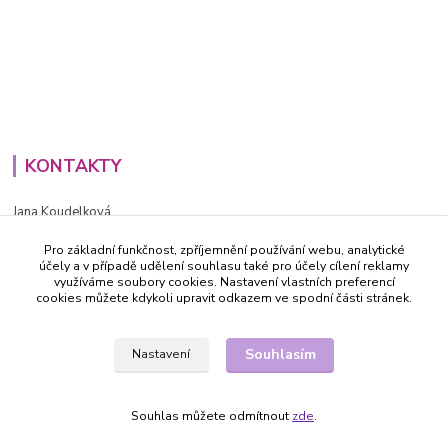
KONTAKTY
Jana Koudelková
+420734186543
Pro základní funkčnost, zpříjemnění používání webu, analytické
PO - PÁ (8-16h)
účely a v případě udělení souhlasu také pro účely cílení reklamy
využíváme soubory cookies. Nastavení vlastních preferencí
info@decida.cz
cookies můžete kdykoli upravit odkazem ve spodní části stránek.
Souhlasím
Nastavení
Souhlas můžete odmítnout
zde
.
Vytvořeno na
Eshop-rychle.cz