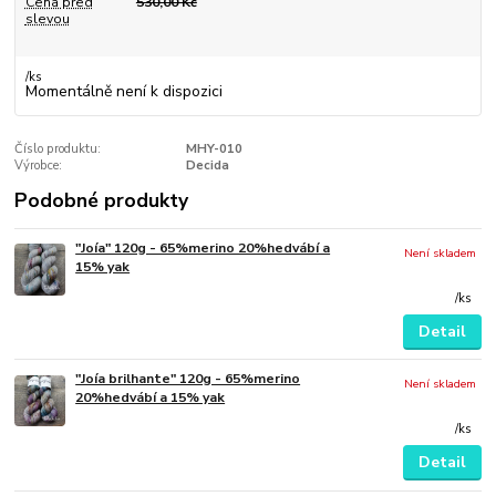
Cena před
530,00 Kč
slevou
/
ks
Momentálně není k dispozici
Číslo produktu:
MHY-010
Výrobce:
Decida
Podobné produkty
"Joía" 120g - 65%merino 20%hedvábí a
Není skladem
15% yak
/
ks
Detail
"Joía brilhante" 120g - 65%merino
Není skladem
20%hedvábí a 15% yak
/
ks
Detail