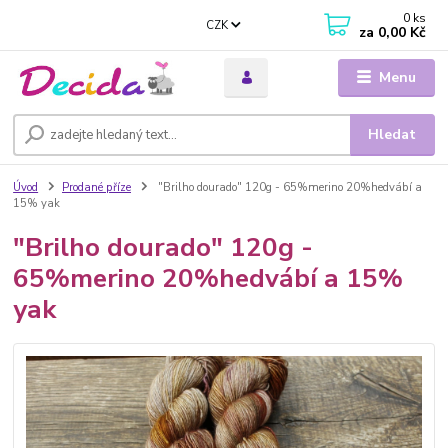
0
ks
CZK
za
0,00 Kč
Menu
Hledat
Úvod
Prodané příze
"Brilho dourado" 120g - 65%merino 20%hedvábí a
15% yak
"Brilho dourado" 120g -
65%merino 20%hedvábí a 15%
yak