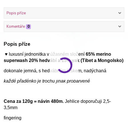
Popis příze
Komentáře
0
Popis příze
♥ luxusní jednonitka v úžasném složení
65% merino
superwash 20% hedvábí a 15% yak (Tibet a Mongolsko)
dokonale jemná, s hedvábným leskem, nadýchaná
každé přadénko je trochu jinak probarvené
Cena za 120g = návin 480m.
Jehlice doporučuji 2,5-
3,5mm
fingering