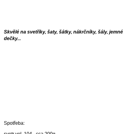
Skvělé na svetříky, šaty, šátky, nákrčníky, šály, jemné
dečky...
Spotřeba:
svetr vel. 104 - cca 200g