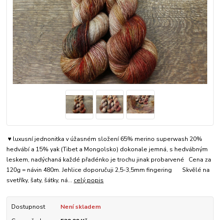
♥ luxusní jednonitka v úžasném složení 65% merino superwash 20%
hedvábí a 15% yak (Tibet a Mongolsko) dokonale jemná, s hedvábným
leskem, nadýchaná každé přadénko je trochu jinak probarvené Cena za
120g = návin 480m. Jehlice doporučuji 2,5-3,5mm fingering Skvělé na
svetříky, šaty, šátky, ná...
celý popis
Dostupnost
Není skladem